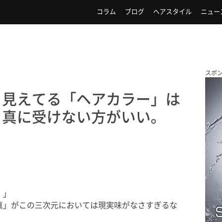
コラム
ブログ
ヘアスタイル
ニュー
スポ
ら見えてる「ヘアカラー」は
ら真に受けない方がいい。
！」
真」がこの三次元においては現実味がなさすぎるな