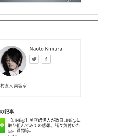
K HOMME
Naoto Kimura
Twitter
facebook
aoto Kimura
村直人 美容家
の記事
【LINE@】美容師個人が数日LINE@に
取り組んでみての感想。諸々気付いた
点。質問等。