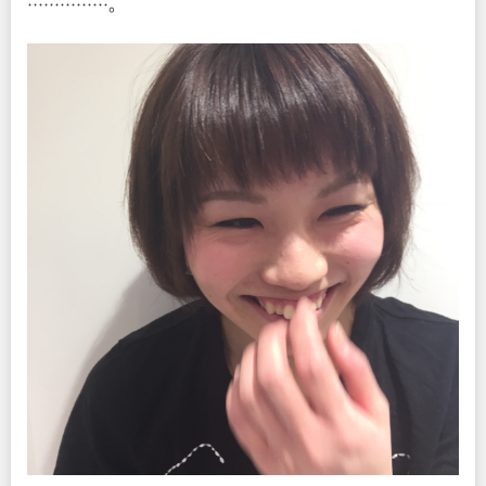
……………。