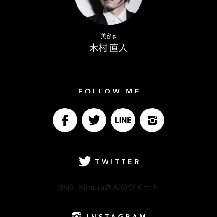
Naoto Kimura
美容家
木村 直人
Follow me
facebook
Twitter
LINE@
Instagram
Twitter
@air_kimuraさんのツイート