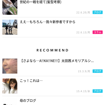
世紀の一戦を経て(髪型考察)
ブログ
22.6.20/月
ええ…もちろん…我々新参者ですから
コラム
22.6.13/月
Recommend
【さよなら…A!!KA!!NE!!!】太田茜メモリアルシ...
ブログ
15.3.9/月
こっ！これは…
ブログ
15.4.15/水
母のブログ