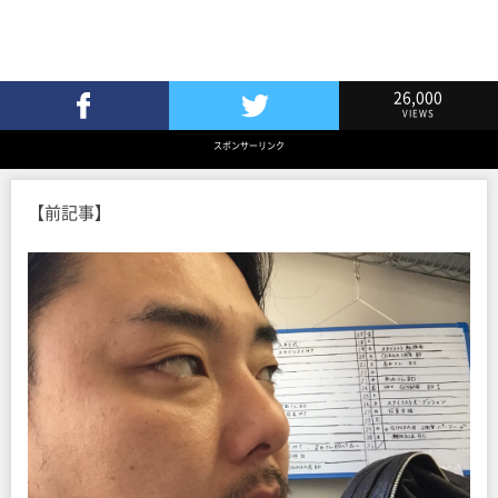
26,000
VIEWS
Facebookでシェア
Twitterでツイート
スポンサーリンク
【前記事】