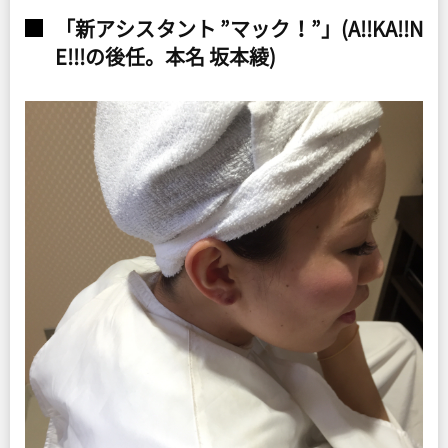
「新アシスタント ”マック！”」(A!!KA!!N
E!!!の後任。本名 坂本綾)