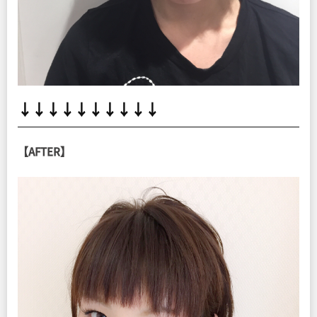
↓↓↓↓↓↓↓↓↓↓
【AFTER】