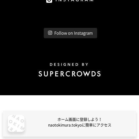
Instagram
Follow on Instagram
Design by Super Crowds
ホーム画面に登録しよう！
naotokimura.tokyoに簡単にアクセス
naotokimura.tokyo