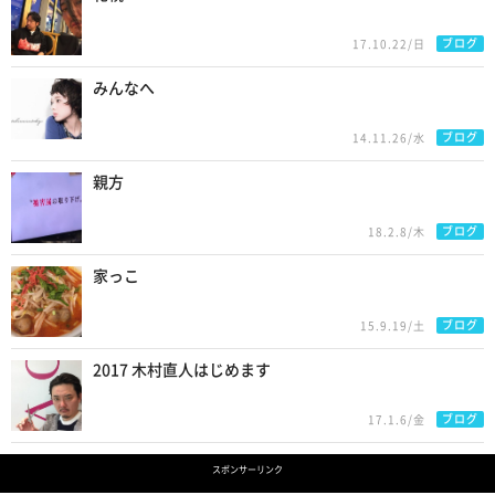
ブログ
17.10.22/日
みんなへ
ブログ
14.11.26/水
親方
ブログ
18.2.8/木
家っこ
ブログ
15.9.19/土
2017 木村直人はじめます
ブログ
17.1.6/金
スポンサーリンク