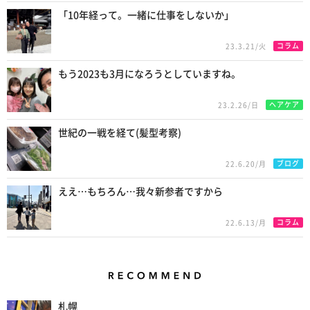
「10年経って。一緒に仕事をしないか」
コラム
23.3.21/火
もう2023も3月になろうとしていますね。
ヘアケア
23.2.26/日
世紀の一戦を経て(髪型考察)
ブログ
22.6.20/月
ええ…もちろん…我々新参者ですから
コラム
22.6.13/月
Recommend
札幌