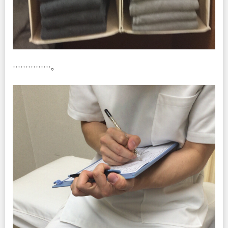
……………。