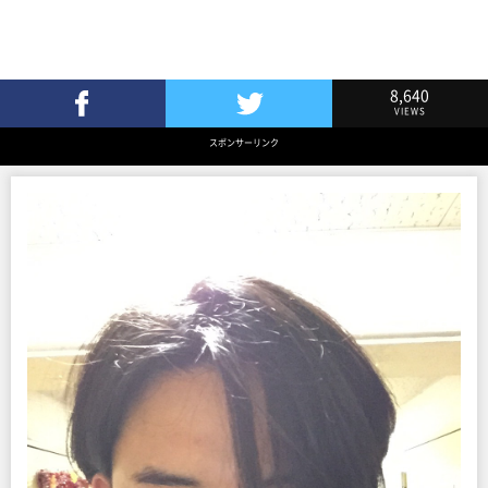
8,640
VIEWS
Facebookでシェア
Twitterでツイート
スポンサーリンク