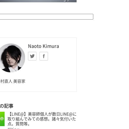
K HOMME
Naoto Kimura
Twitter
facebook
aoto Kimura
村直人 美容家
の記事
【LINE@】美容師個人が数日LINE@に
取り組んでみての感想。諸々気付いた
点。質問等。