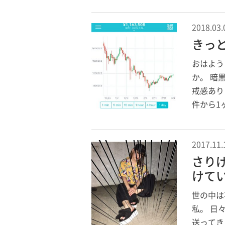
2018.03.
きっ
おはよう
か。 暗
戒感あり
件から1
2017.11.
さり
けて
世の中は
私。 日
送ってき