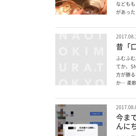
などもも
があった
2017.08.
昔「
ふむふむ
てか、S
方が勝る
か… 柔
2017.08.
今ま
んに