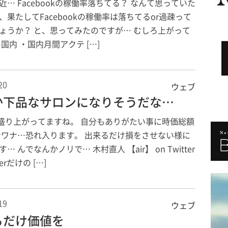
近… Facebookの稼働率落ちてる？ なんて思っていた
、果たしてFacebookの稼働率は落ちてるor過疎って
ょうか？ と、思ってみたのですが… むしろ上がって
国内 ・国内月間アクテ […]
20
ウェブ
か下品なサロンになりそうだな…
。 盛り上がってますね。 自分もありがたい事に時価総額
ナワナ…恐れ入ります。 出来るだけ損をさせない様に
… んでなんかノリで… 木村直人 【air】 on Twitter
erだけの […]
19
ウェブ
るだけ価値を