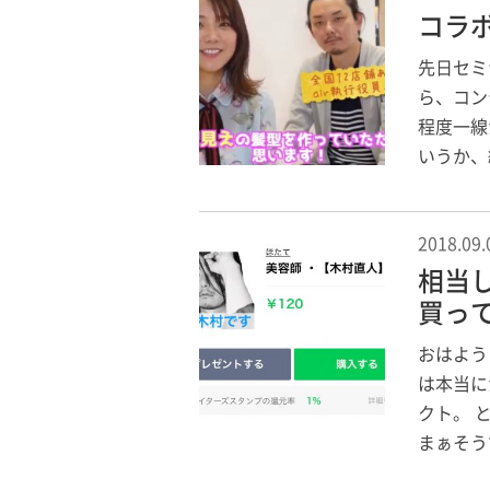
コラ
先日セミ
ら、コン
程度一線
いうか、
2018.09.
相当
買っ
おはよう
は本当に
クト。 
まぁそう