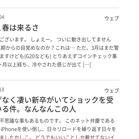
04
ウェブ
と春は来るさ
ございます。 しょえー。 ついに動き出してません
黒期からの目覚めなのか？これは… ただ、3月はまだ警
ますけども(G20なども) とりあえずコインチェック事
ヶ月以上経ち、冷やされた感じが出て […]
18
ウェブ
げなく凄い新卒がいてショックを受
いる件。なんなんこの人
不思議な事もあるものです。 このネット弁慶である
々iPhoneを使い倒し、日々リロードを繰り返す日々を
ましたかしこ。 どうでもいいことしか載せてないイ