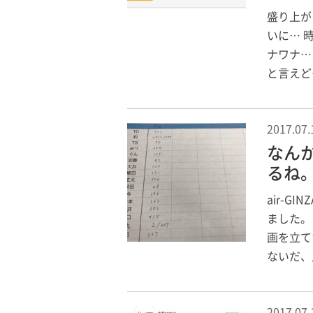
盛り上が
いに… 
ナワナ…
と言えど
2017.07.
なん
るね
air-
ました。
画を立て
ないだ、
2017.07.