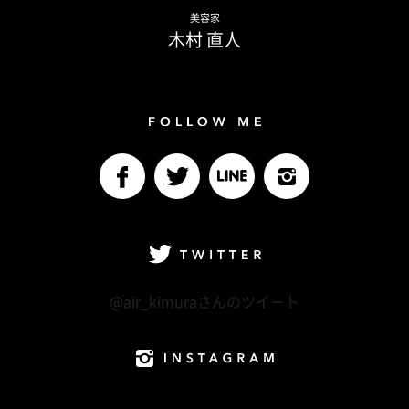
Naoto Kimura
美容家
木村 直人
Follow me
facebook
Twitter
LINE@
Instagram
Twitter
@air_kimuraさんのツイート
Instagram