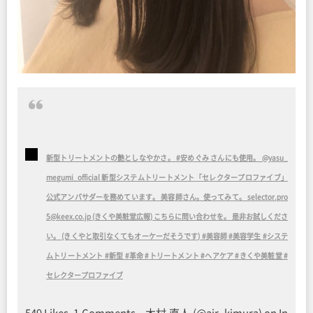
新型トリートメントの艶としなやかさ。 #安めぐみ さんにも使用。 @yasu_
megumi_official 新型システムトリートメント「セレクタープロファイブ」
公式アンバサダーを務めています。 美容師さん。使ってみて。 selector.pro
5@keex.co.jp (きくや美粧堂広報) こちらに問い合わせを。 是非お試しくださ
い。 (きくやと取引なくてもオーケーだそうです) #美容師 #美容学生 #システ
ムトリートメント #新型 #革命 #トリートメント #ヘアケア #きくや美粧堂 #
セレクタープロファイブ