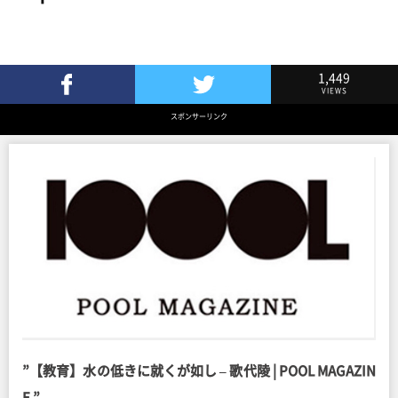
1,449
VIEWS
Facebookでシェア
Twitterでツイート
スポンサーリンク
”【教育】水の低きに就くが如し – 歌代陵 | POOL MAGAZIN
E ”