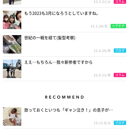
コラム
23.3.21/火
もう2023も3月になろうとしていますね。
ヘアケア
23.2.26/日
世紀の一戦を経て(髪型考察)
ブログ
22.6.20/月
ええ…もちろん…我々新参者ですから
コラム
22.6.13/月
Recommend
放っておくといつも「ギャン泣き！」の息子が…
ブログ
15.12.8/火