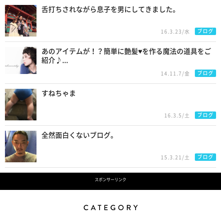
舌打ちされながら息子を男にしてきました。
ブログ
16.3.23/水
あのアイテムが！？簡単に艶髪♥を作る魔法の道具をご
紹介♪...
ブログ
14.11.7/金
すねちゃま
ブログ
16.3.5/土
全然面白くないブログ。
ブログ
15.3.21/土
スポンサーリンク
Category