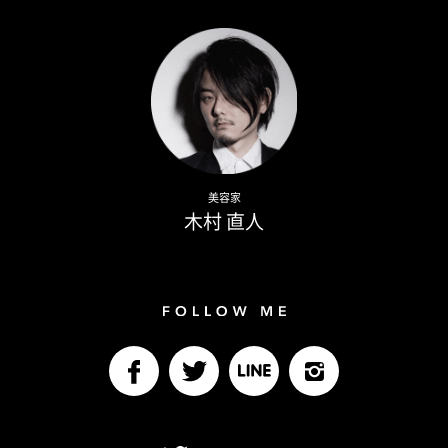
Writer
Naoto Kimura
美容家
木村 直人
Follow me
facebook
Twitter
LINE@
Instagram