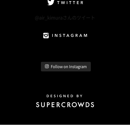
Twitter
@air_kimuraさんのツイート
Instagram
Follow on Instagram
Design by Super Crowds