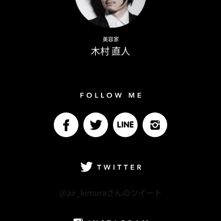
Naoto Kimura
美容家
木村 直人
Follow me
facebook
Twitter
LINE@
Instagram
Twitter
@air_kimuraさんのツイート