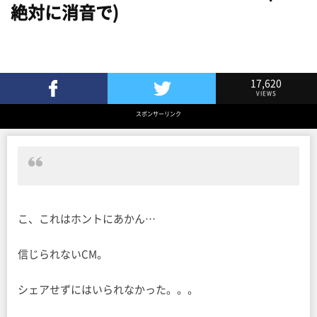
絶対に消音で)
17,620
VIEWS
Facebookでシェア
Twitterでツイート
スポンサーリンク
こ、これはホントにあかん…
信じられないCM。
シェアせずにはいられなかった。。。