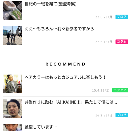
世紀の一戦を経て(髪型考察)
ブログ
22.6.20/月
ええ…もちろん…我々新参者ですから
コラム
22.6.13/月
Recommend
ヘアカラーはもっとカジュアルに楽しもう！
ヘアケア
15.4.22/水
弁当作りに励む「A!!KA!!NE!!!」果たして僕には...
ブログ
16.2.28/日
絶望しています…