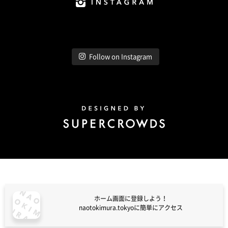
Instagram
Follow on Instagram
Design by Super Crowds
ホーム画面に登録しよう！
naotokimura.tokyoに簡単にアクセス
naotokimura.tokyo