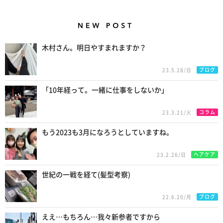
New Posts
木村さん。明日やすまれますか？
ブログ
23.5.28/日
「10年経って。一緒に仕事をしないか」
コラム
23.3.21/火
もう2023も3月になろうとしていますね。
ヘアケア
23.2.26/日
世紀の一戦を経て(髪型考察)
ブログ
22.6.20/月
ええ…もちろん…我々新参者ですから