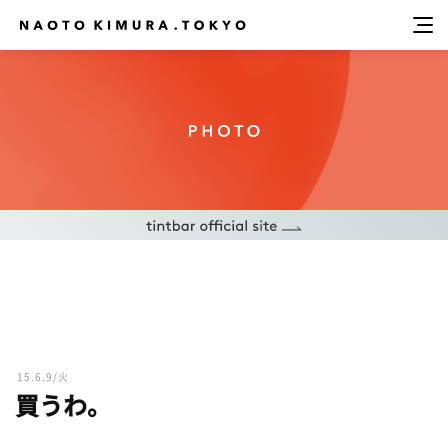
15.6.9/火
買うわ。