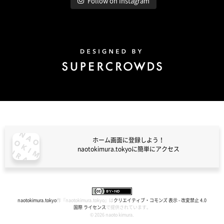
Follow on Instagram
Design by Super Crowds
ホーム画面に登録しよう！
naotokimura.tokyoに簡単にアクセス
naotokimura.tokyo
naotokimura.tokyo
作『
naotokimura.tokyo
』は
クリエイティブ・コモンズ 表示 - 改変禁止 4.0
国際 ライセンス
で提供されています。
© 2026 naoto kimura.