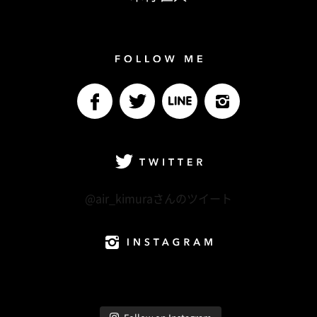
Follow me
facebook
Twitter
LINE@
Instagram
Twitter
@air_kimuraさんのツイート
Instagram