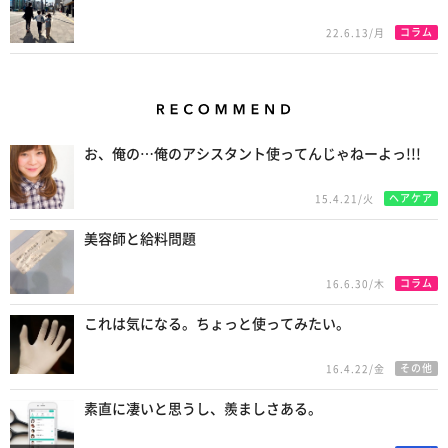
コラム
22.6.13/月
Recommend
お、俺の…俺のアシスタント使ってんじゃねーよっ!!!
ヘアケア
15.4.21/火
美容師と給料問題
コラム
16.6.30/木
これは気になる。ちょっと使ってみたい。
その他
16.4.22/金
素直に凄いと思うし、羨ましさある。