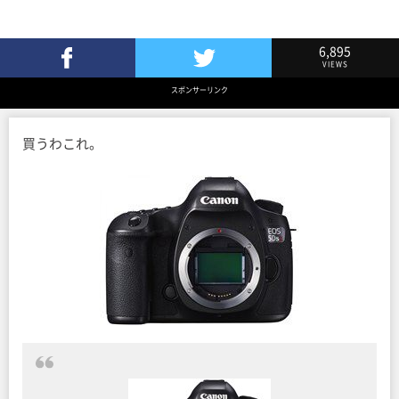
6,895
VIEWS
Facebookでシェア
Twitterでツイート
スポンサーリンク
買うわこれ。