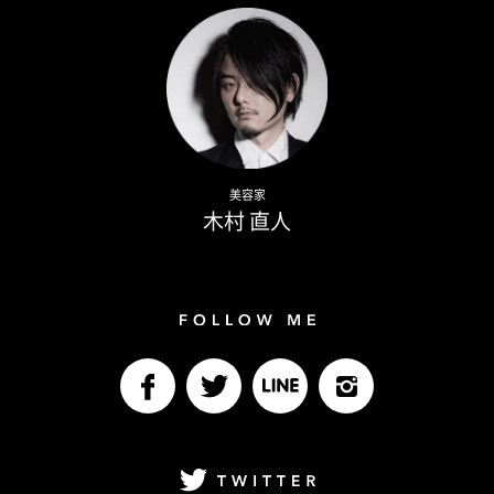
Naoto Kimura
美容家
木村 直人
Follow me
facebook
Twitter
LINE@
Instagram