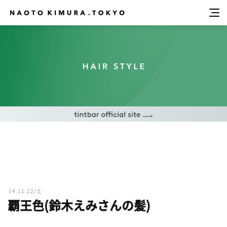
14.11.22/土
覇王色(鈴木えみさんの髪)