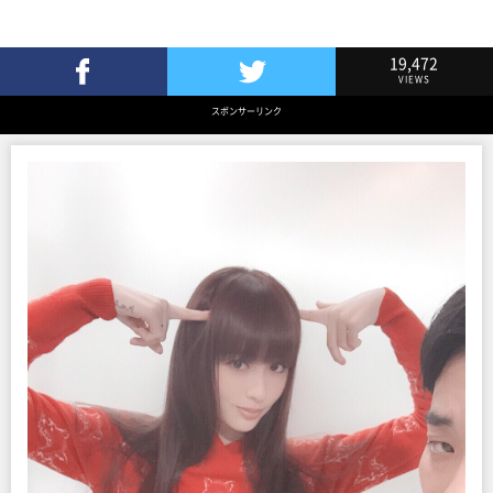
19,472
VIEWS
Facebookでシェア
Twitterでツイート
スポンサーリンク