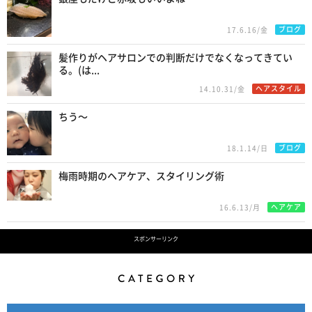
ブログ
17.6.16/金
髪作りがヘアサロンでの判断だけでなくなってきてい
る。(は...
ヘアスタイル
14.10.31/金
ちう〜
ブログ
18.1.14/日
梅雨時期のヘアケア、スタイリング術
ヘアケア
16.6.13/月
スポンサーリンク
Category