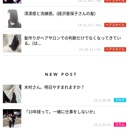
ヘアスタイル
14.11.06 / Thu
清潔感と洗練感。(経沢香保子さんの髪)
ヘアスタイル
14.11.13 / Thu
髪作りがヘアサロンでの判断だけでなくなってきてい
る。(は...
ヘアスタイル
14.10.31 / Fri
New Posts
木村さん。明日やすまれますか？
ブログ
23.5.28/日
「10年経って。一緒に仕事をしないか」
コラム
23.3.21/火