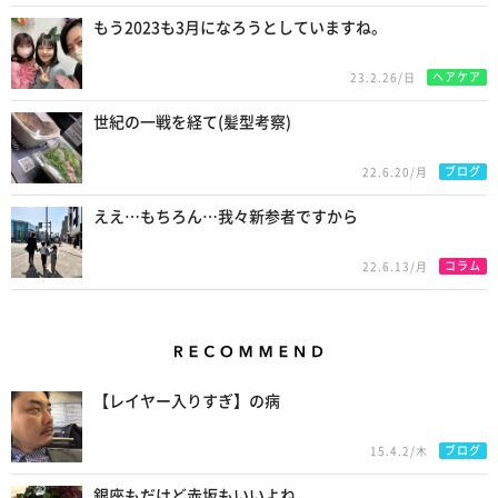
もう2023も3月になろうとしていますね。
ヘアケア
23.2.26/日
世紀の一戦を経て(髪型考察)
ブログ
22.6.20/月
ええ…もちろん…我々新参者ですから
コラム
22.6.13/月
Recommend
【レイヤー入りすぎ】の病
ブログ
15.4.2/木
銀座もだけど赤坂もいいよね