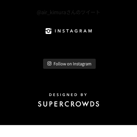
Twitter
@air_kimuraさんのツイート
Instagram
Follow on Instagram
Design by Super Crowds