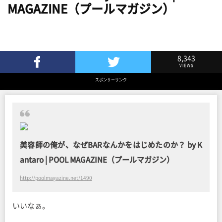
MAGAZINE（プールマガジン）
8,343
VIEWS
Facebookでシェア
Twitterでツイート
スポンサーリンク
美容師の俺が、なぜBARなんかをはじめたのか？ by K
antaro | POOL MAGAZINE（プールマガジン）
http://poolmagazine.net/1490
いいなぁ。