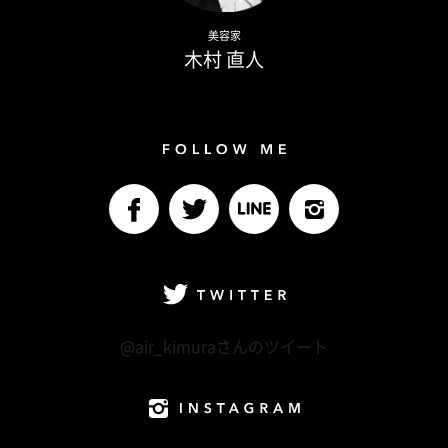
Naoto Kimura
美容家
木村 直人
Follow me
facebook
Twitter
LINE@
Instagram
Twitter
@air_kimuraさんのツイート
Instagram