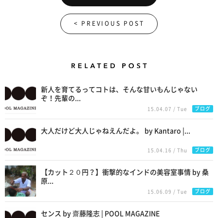
< PREVIOUS POST
Related Posts
新人を育てるってコトは、そんな甘いもんじゃない
ぞ！先輩の...
ブログ
15.04.07 / Tue
大人だけど大人じゃねえんだよ。 by Kantaro |...
ブログ
15.04.16 / Thu
【カット２０円？】衝撃的なインドの美容室事情 by 桑
原...
ブログ
15.06.09 / Tue
センス by 齋藤隆志 | POOL MAGAZINE