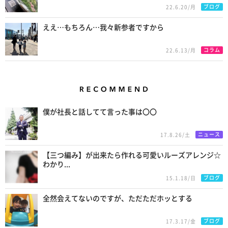
ブログ
22.6.20/月
ええ…もちろん…我々新参者ですから
コラム
22.6.13/月
Recommend
僕が社長と話してて言った事は〇〇
ニュース
17.8.26/土
【三つ編み】が出来たら作れる可愛いルーズアレンジ☆
わかり...
ブログ
15.1.18/日
全然会えてないのですが、ただただホッとする
ブログ
17.3.17/金