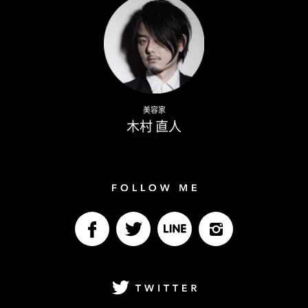
Naoto Kimura
美容家
木村 直人
Follow me
facebook
Twitter
LINE@
Instagram
Twitter