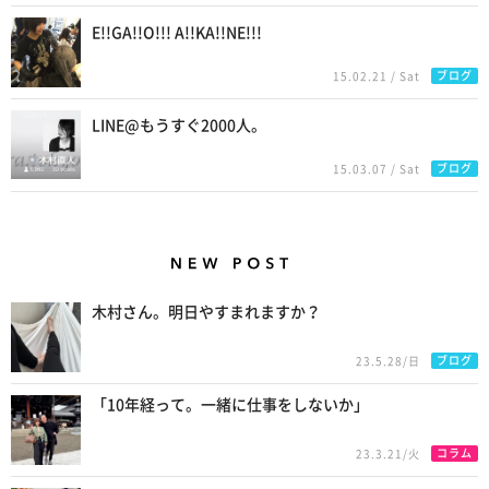
E!!GA!!O!!! A!!KA!!NE!!!
ブログ
15.02.21 / Sat
LINE@もうすぐ2000人。
ブログ
15.03.07 / Sat
New Posts
木村さん。明日やすまれますか？
ブログ
23.5.28/日
「10年経って。一緒に仕事をしないか」
コラム
23.3.21/火