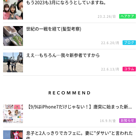
もう2023も3月になろうとしていますね。
ヘアケア
23.2.26/日
世紀の一戦を経て(髪型考察)
ブログ
22.6.20/月
ええ…もちろん…我々新参者ですから
コラム
22.6.13/月
Recommend
【9/9はiPhone7だけじゃない！】唐突に始まった新...
お知らせ
16.9.9/金
息子と2人っきりでカフェに。妻に”ダサい”と言われた
件