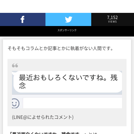
7,152
VIEWS
Facebookでシェア
Twitterでツイート
スポンサーリンク
そもそもコラムとか記事とかに執着がない人間です。
(LINE@によせられたコメント)