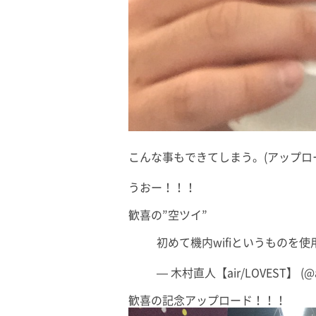
こんな事もできてしまう。(アップロ
うおー！！！
歓喜の”空ツイ”
初めて機内wifiというものを
— 木村直人【air/LOVEST】 (@ai
歓喜の記念アップロード！！！