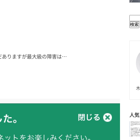
BUL
だありますが最大級の障害は…
N
木
人気