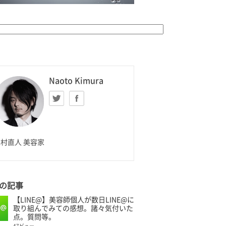
K HOMME
Naoto Kimura
Twitter
facebook
aoto Kimura
村直人 美容家
の記事
【LINE@】美容師個人が数日LINE@に
取り組んでみての感想。諸々気付いた
点。質問等。