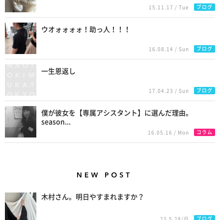
ブログ
15.11.17 / Tue
ウオォォォォ！助っ人！！！
ブログ
16.08.14 / Sun
一生恩返し
ブログ
17.04.23 / Sun
僕が彼女を【専属アシスタント】に選んだ理由。
season...
コラム
16.05.16 / Mon
New Posts
木村さん。明日やすまれますか？
ブログ
23.5.28/日