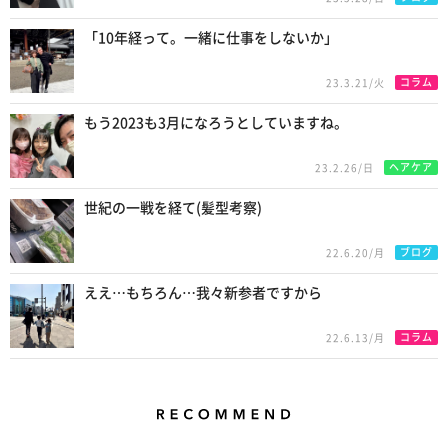
「10年経って。一緒に仕事をしないか」
コラム
23.3.21/火
もう2023も3月になろうとしていますね。
ヘアケア
23.2.26/日
世紀の一戦を経て(髪型考察)
ブログ
22.6.20/月
ええ…もちろん…我々新参者ですから
コラム
22.6.13/月
Recommend