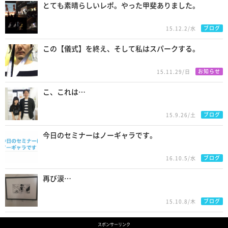
とても素晴らしいレポ。やった甲斐ありました。
ブログ
15.12.2/水
この【儀式】を終え、そして私はスパークする。
お知らせ
15.11.29/日
こ、これは…
ブログ
15.9.26/土
今日のセミナーはノーギャラです。
ブログ
16.10.5/水
再び涙…
ブログ
15.10.8/木
スポンサーリンク