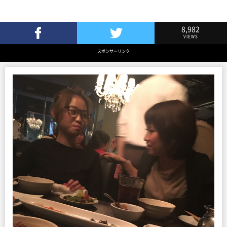
8,982
VIEWS
Facebookでシェア
Twitterでツイート
スポンサーリンク