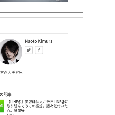
K HOMME
Naoto Kimura
Twitter
facebook
aoto Kimura
村直人 美容家
の記事
【LINE@】美容師個人が数日LINE@に
取り組んでみての感想。諸々気付いた
点。質問等。