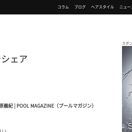
コラム
ブログ
ヘアスタイル
ニュー
スポ
でシェア
義紀 | POOL MAGAZINE（プールマガジン）
7
さい。