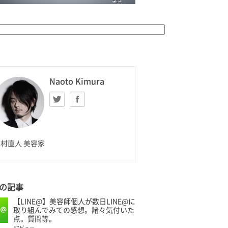
K HOMME
Naoto Kimura
Twitter
facebook
aoto Kimura
村直人 美容家
の記事
【LINE@】美容師個人が数日LINE@に
取り組んでみての感想。諸々気付いた
点。質問等。