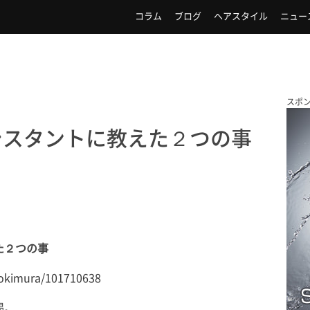
コラム
ブログ
ヘアスタイル
ニュー
スポ
シスタントに教えた２つの事
た２つの事
tokimura/101710638
掲。