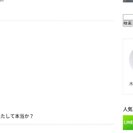
BUL
N
木
人気
果たして本当か？