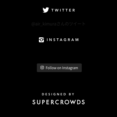
Twitter
@air_kimuraさんのツイート
Instagram
Follow on Instagram
Design by Super Crowds