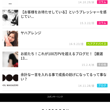
コラム
14.10.29/水
【お客様をお待たせしている】というプレッシャーを感
じてい...
コラム
15.3.22/日
ヤハアレンジ
ヘアアドバイス
16.9.23/金
お前たち！これが100万PVを超えるブログだ！【厳選
13...
その他
15.2.4/水
余計な一言を入れる事で成長の妨げになってるって事な
い？
ブログ
14.11.28/金
スポンサーリンク