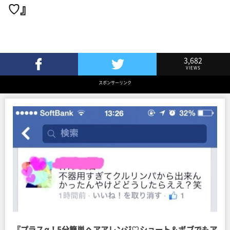
♡』
3,682
VIEWS
Facebookでシェア
Twitterでツイート
スポンサーリンク
『プラスα！5分簡単ヘアアレンジ♡ショート＆ボブでもア