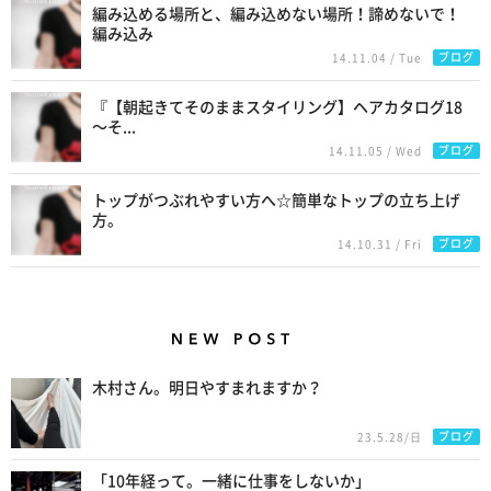
編み込める場所と、編み込めない場所！諦めないで！
編み込み
ブログ
14.11.04 / Tue
『【朝起きてそのままスタイリング】ヘアカタログ18
〜そ...
ブログ
14.11.05 / Wed
トップがつぶれやすい方へ☆簡単なトップの立ち上げ
方。
ブログ
14.10.31 / Fri
New Posts
木村さん。明日やすまれますか？
ブログ
23.5.28/日
「10年経って。一緒に仕事をしないか」