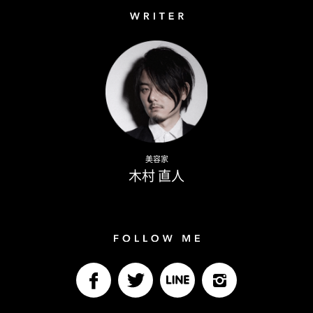
Writer
Naoto Kimura
美容家
木村 直人
Follow me
facebook
Twitter
LINE@
Instagram