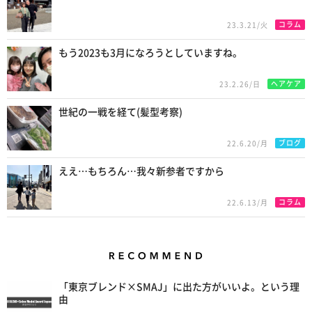
コラム
23.3.21/火
もう2023も3月になろうとしていますね。
ヘアケア
23.2.26/日
世紀の一戦を経て(髪型考察)
ブログ
22.6.20/月
ええ…もちろん…我々新参者ですから
コラム
22.6.13/月
Recommend
「東京ブレンド×SMAJ」に出た方がいいよ。という理
由