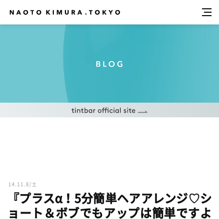
14.11.8/土
『プラスα！5分簡単ヘアアレンジ♡シ
ョート＆ボブでもアップは簡単ですよ