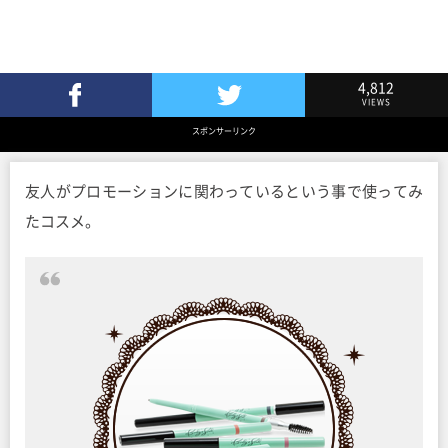
4,812
VIEWS
Facebookでシェア
Twitterでツイート
スポンサーリンク
友人がプロモーションに関わっているという事で使ってみ
たコスメ。