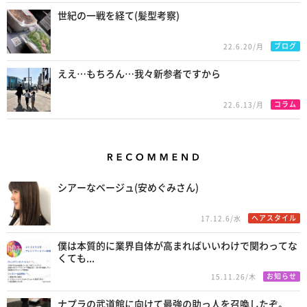
世紀の一戦を経て(髪型考察)
ブログ
22.6.20/月
ええ…もちろん…我々新参者ですから
コラム
22.6.13/月
Recommend
シアーなベージュ(安めぐみさん)
ヘアスタイル
17.12.6/水
僕は本質的に業界自体が高まればいいわけで関わってな
くても...
お知らせ
15.11.26/木
ナプラの武道館に向けて最強の助っ人を召喚したぞ。