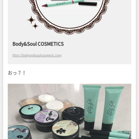
Body&Soul COSMETICS
http://bodyandsoulcosmetic.com
おっ？！