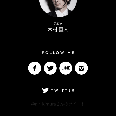
Naoto Kimura
美容家
木村 直人
Follow me
facebook
Twitter
LINE@
Instagram
Twitter
@air_kimuraさんのツイート