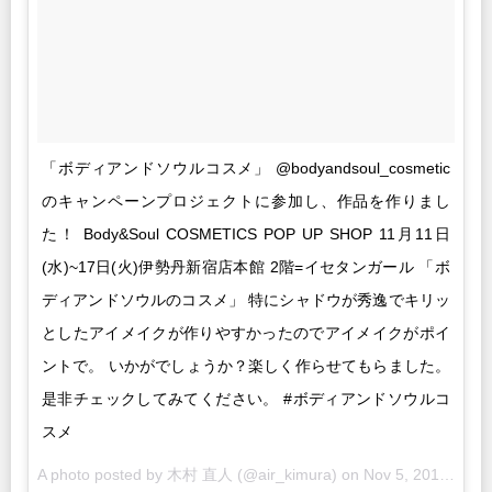
「ボディアンドソウルコスメ」 @bodyandsoul_cosmetic
のキャンペーンプロジェクトに参加し、作品を作りまし
た！ Body&Soul COSMETICS POP UP SHOP 11月11日
(水)~17日(火)伊勢丹新宿店本館 2階=イセタンガール 「ボ
ディアンドソウルのコスメ」 特にシャドウが秀逸でキリッ
としたアイメイクが作りやすかったのでアイメイクがポイ
ントで。 いかがでしょうか？楽しく作らせてもらました。
是非チェックしてみてください。 #ボディアンドソウルコ
スメ
A photo posted by 木村 直人 (@air_kimura) on
Nov 5, 2015 at 3:30pm PST