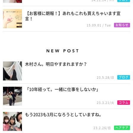
14.11.14 / Fri
【お客様に朗報！】あれもこれも買えちゃいます宣
言！
お知らせ
15.09.01 / Tue
New Posts
木村さん。明日やすまれますか？
ブログ
23.5.28/日
「10年経って。一緒に仕事をしないか」
コラム
23.3.21/火
もう2023も3月になろうとしていますね。
ヘアケア
23.2.26/日