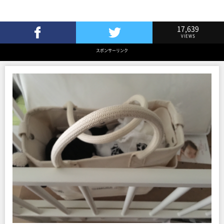
17,639
VIEWS
Facebookでシェア
Twitterでツイート
スポンサーリンク