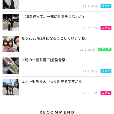
ブログ
23.5.28/日
「10年経って。一緒に仕事をしないか」
コラム
23.3.21/火
もう2023も3月になろうとしていますね。
ヘアケア
23.2.26/日
世紀の一戦を経て(髪型考察)
ブログ
22.6.20/月
ええ…もちろん…我々新参者ですから
コラム
22.6.13/月