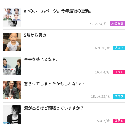
Recommend
airのホームページ。今年最後の更新。
お知らせ
15.12.28/月
5時から男の
ブログ
16.9.30/金
未来を感じるなぁ。
コラム
16.4.4/月
怒らせてしまったかもしれない…
ブログ
15.10.22/木
涙が出るほど頑張っていますか？
コラム
15.8.7/金