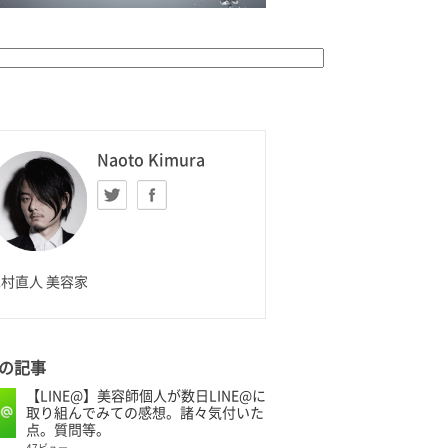
K HOMME
Naoto Kimura
Twitter
facebook
aoto Kimura
村直人 美容家
の記事
【LINE@】美容師個人が数日LINE@に
取り組んでみての感想。諸々気付いた
点。質問等。