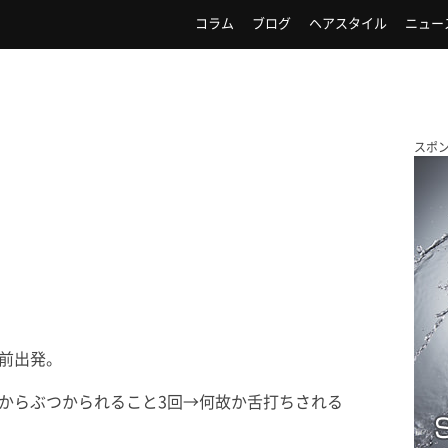
コラム
ブログ
ヘアスタイル
ニュー
スポ
前出発。
中からぶつかられること3回→何故か舌打ちされる