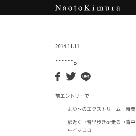
Naoto Kimura
2014.11.11
……。
前エントリーで…
よゆ〜のエクストリーム一時間
駅近く→皆早歩きor走る→背
←イマココ