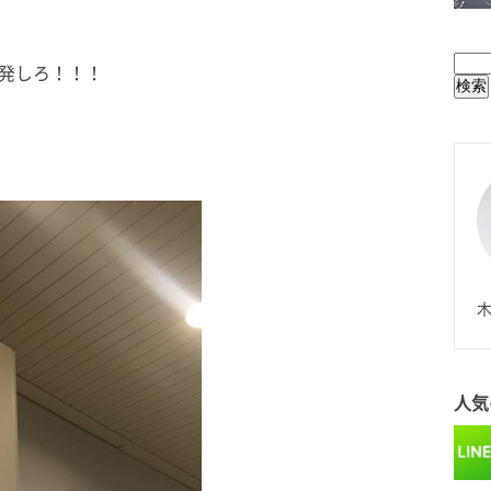
BUL
発しろ！！！
N
木
人気