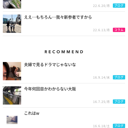
ブログ
22.6.20/月
ええ…もちろん…我々新参者ですから
コラム
22.6.13/月
Recommend
夫婦で見るドラマじゃないな
ブログ
16.9.14/水
今年何回目かわからない大阪
ブログ
16.7.25/月
これはw
ブログ
16.6.18/土