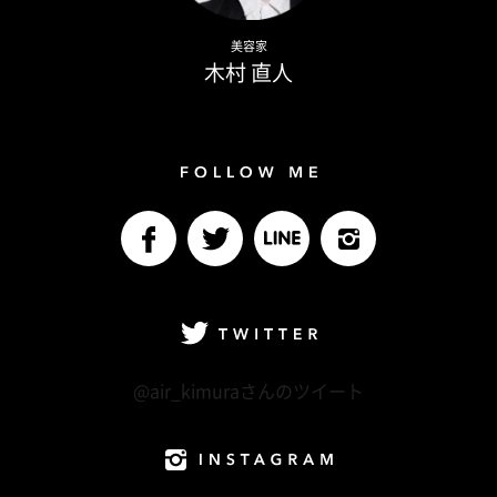
Naoto Kimura
美容家
木村 直人
Follow me
facebook
Twitter
LINE@
Instagram
Twitter
@air_kimuraさんのツイート
Instagram