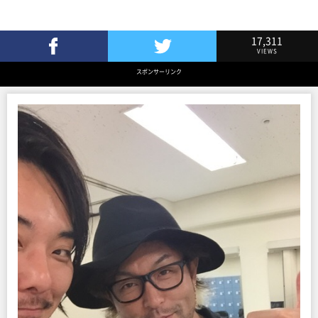
17,311
VIEWS
Facebookでシェア
Twitterでツイート
スポンサーリンク