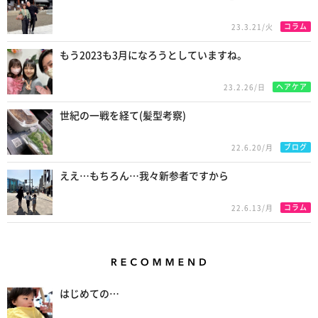
コラム
23.3.21/火
もう2023も3月になろうとしていますね。
ヘアケア
23.2.26/日
世紀の一戦を経て(髪型考察)
ブログ
22.6.20/月
ええ…もちろん…我々新参者ですから
コラム
22.6.13/月
Recommend
はじめての…