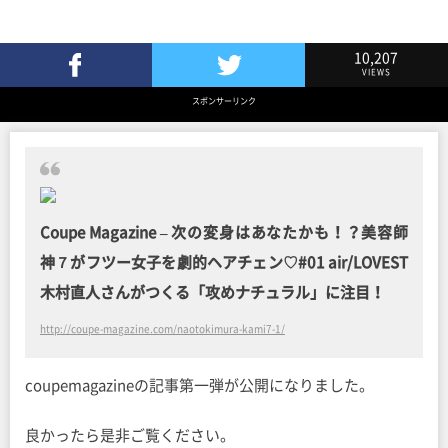
10,207
VIEWS
Facebookでシェア
Twitterでツイート
スポンサーリンク
Coupe Magazine – 次の変身はあなたかも！？美容師
神７がフツー女子を劇的ヘアチェン♡#01 air/LOVEST
木村直人さんがつくる「攻めナチュラル」に注目！
http://coupe-magazine.com/naotokimura-kami7-1/
coupemagazineの記事第一弾が公開になりました。
良かったら是非ご覧ください。