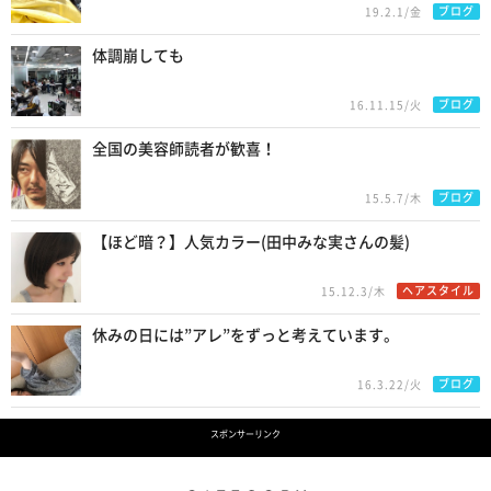
ブログ
19.2.1/金
体調崩しても
ブログ
16.11.15/火
全国の美容師読者が歓喜！
ブログ
15.5.7/木
【ほど暗？】人気カラー(田中みな実さんの髪)
ヘアスタイル
15.12.3/木
休みの日には”アレ”をずっと考えています。
ブログ
16.3.22/火
スポンサーリンク