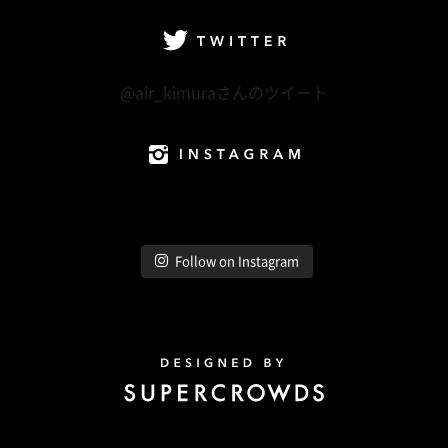
Twitter
@air_kimuraさんのツイート
Instagram
Follow on Instagram
Design by Super Crowds