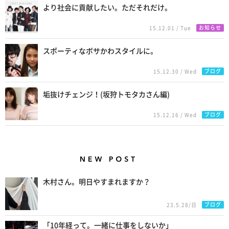
より社会に貢献したい。ただそれだけ。
お知らせ
15.12.01 / Tue
スポーティなボサかわスタイルに。
ブログ
15.12.30 / Wed
垢抜けチェンジ！(坂狩トモタカさん編)
ブログ
15.12.16 / Wed
New Posts
木村さん。明日やすまれますか？
ブログ
23.5.28/日
「10年経って。一緒に仕事をしないか」