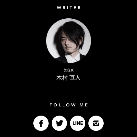
Writer
Naoto Kimura
美容家
木村 直人
Follow me
facebook
Twitter
LINE@
Instagram