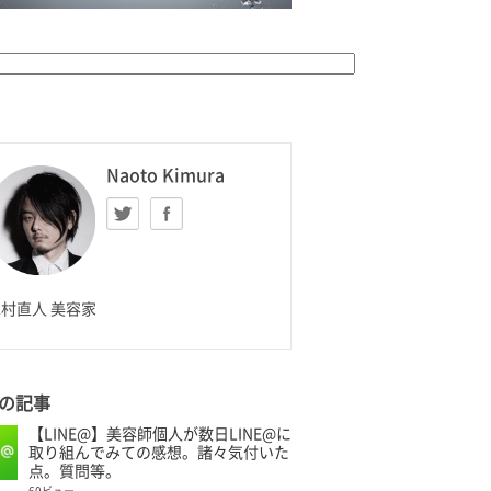
K HOMME
Naoto Kimura
Twitter
facebook
aoto Kimura
村直人 美容家
の記事
【LINE@】美容師個人が数日LINE@に
取り組んでみての感想。諸々気付いた
点。質問等。