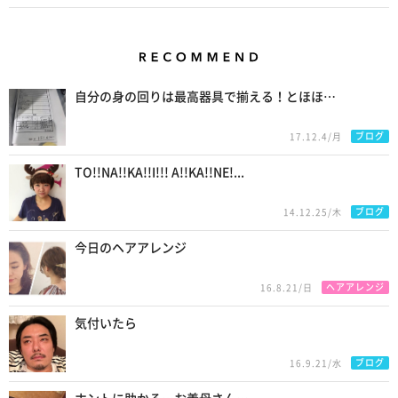
Recommend
自分の身の回りは最高器具で揃える！とほほ…
ブログ
17.12.4/月
TO!!NA!!KA!!I!!! A!!KA!!NE!...
ブログ
14.12.25/木
今日のヘアアレンジ
ヘアアレンジ
16.8.21/日
気付いたら
ブログ
16.9.21/水