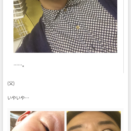
(父)
いやいや…