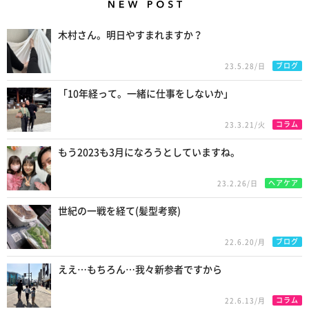
New Posts
木村さん。明日やすまれますか？
ブログ
23.5.28/日
「10年経って。一緒に仕事をしないか」
コラム
23.3.21/火
もう2023も3月になろうとしていますね。
ヘアケア
23.2.26/日
世紀の一戦を経て(髪型考察)
ブログ
22.6.20/月
ええ…もちろん…我々新参者ですから
コラム
22.6.13/月