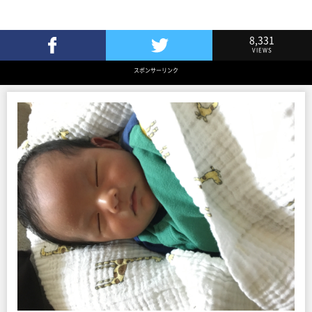
8,331
VIEWS
Facebookでシェア
Twitterでツイート
スポンサーリンク