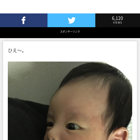
6,120
VIEWS
Facebookでシェア
Twitterでツイート
スポンサーリンク
ひえ〜。