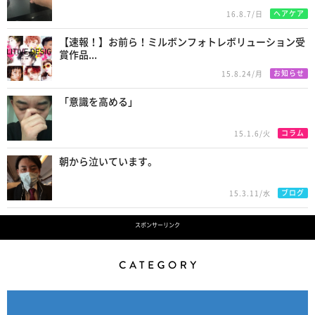
ヘアケア
16.8.7/日
【速報！】お前ら！ミルボンフォトレボリューション受
賞作品...
お知らせ
15.8.24/月
「意識を高める」
コラム
15.1.6/火
朝から泣いています。
ブログ
15.3.11/水
スポンサーリンク
Category