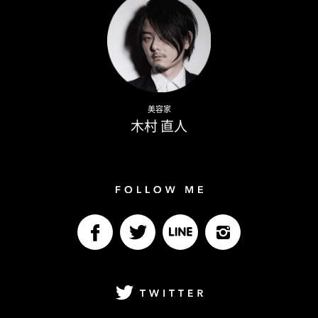
Naoto Kimura
美容家
木村 直人
Follow me
facebook
Twitter
LINE@
Instagram
Twitter