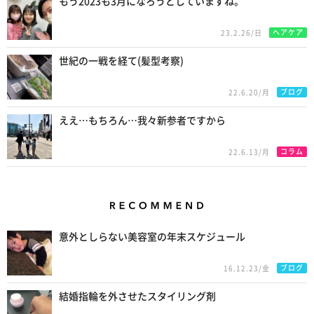
もう2023も3月になろうとしていますね。
ヘアケア
23.2.26/日
世紀の一戦を経て(髪型考察)
ブログ
22.6.20/月
ええ…もちろん…我々新参者ですから
コラム
22.6.13/月
Recommend
意外としらない美容室の年末スケジュール
ブログ
16.12.23/金
結婚指輪を外させたスタイリング剤