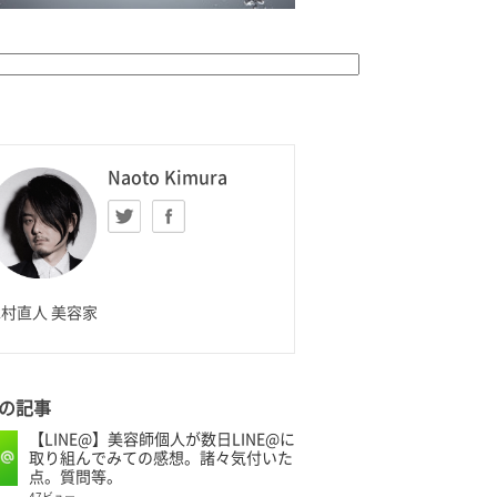
K HOMME
Naoto Kimura
Twitter
facebook
aoto Kimura
村直人 美容家
の記事
【LINE@】美容師個人が数日LINE@に
取り組んでみての感想。諸々気付いた
点。質問等。