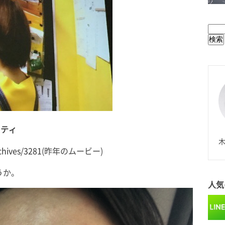
BUL
リティ
N
木
chives/3281
(昨年のムービー)
うか。
人気