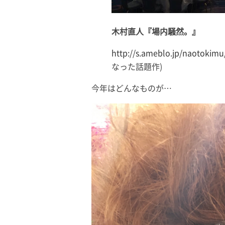
木村直人『場内騒然。』
http://s.ameblo.jp/naotokim
なった話題作)
今年はどんなものが…