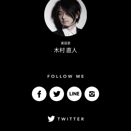
Naoto Kimura
美容家
木村 直人
Follow me
facebook
Twitter
LINE@
Instagram
Twitter