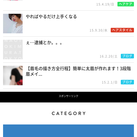
ヘアケア
15.4.19/日
やればやるだけ上手くなる
ヘアスタイル
15.9.30/水
ぇ…逮捕とか。。。
ブログ
16.2.20/土
【眉毛の描き方全行程】簡単に太眉が作れます！3段階
眉メイ...
ブログ
15.2.1/日
スポンサーリンク
Category