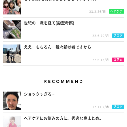
ヘアケア
23.2.26/日
世紀の一戦を経て(髪型考察)
ブログ
22.6.20/月
ええ…もちろん…我々新参者ですから
コラム
22.6.13/月
Recommend
ショックすぎる…
ブログ
17.11.2/木
ヘアケアにお悩みの方に。秀逸な良まとめ。