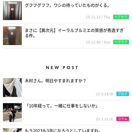
グフフグフフ。ワシの待っていたものがくる。
ヘアケア
15.11.12 / Thu
まさに【異次元】イーラルプルミエの質感が秀逸すぎ
る件。
ヘアケア
15.12.06 / Sun
New Posts
木村さん。明日やすまれますか？
ブログ
23.5.28/日
「10年経って。一緒に仕事をしないか」
コラム
23.3.21/火
もう2023も3月になろうとしていますね。