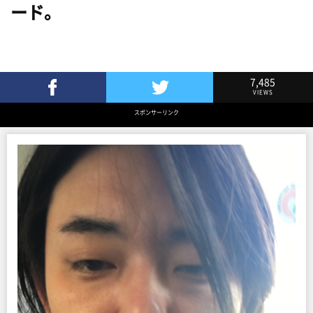
ード。
7,485
VIEWS
Facebookでシェア
Twitterでツイート
スポンサーリンク