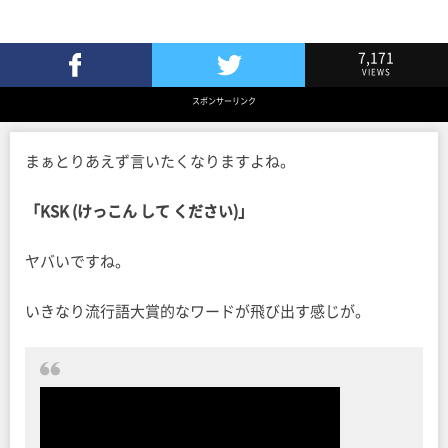
7,171
VIEWS
Facebookでシェア
Twitterでツイート
スポンサーリンク
まぁとりあえず言いたくなりますよね。
「KSK (けっこん して ください)」
ヤバいですね。
いきなり流行語大賞的なワードが飛び出す感じが。