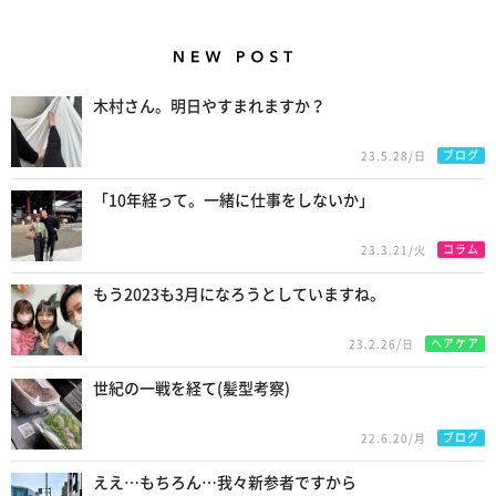
New Posts
木村さん。明日やすまれますか？
ブログ
23.5.28/日
「10年経って。一緒に仕事をしないか」
コラム
23.3.21/火
もう2023も3月になろうとしていますね。
ヘアケア
23.2.26/日
世紀の一戦を経て(髪型考察)
ブログ
22.6.20/月
ええ…もちろん…我々新参者ですから