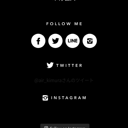
Follow me
facebook
Twitter
LINE@
Instagram
Twitter
@air_kimuraさんのツイート
Instagram