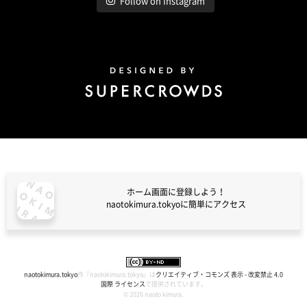
Follow on Instagram
Design by Super Crowds
ホーム画面に登録しよう！
naotokimura.tokyoに簡単にアクセス
naotokimura.tokyo
naotokimura.tokyo
作『
naotokimura.tokyo
』は
クリエイティブ・コモンズ 表示 - 改変禁止 4.0
国際 ライセンス
で提供されています。
© 2026 naoto kimura.