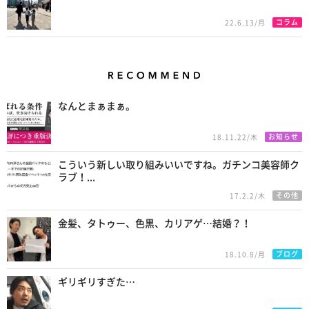
コラム
22.6.13/月
Recommend
なんとまぁまぁ。
お知らせ
18.11.22/木
こういう新しい取り組みいいですね。ガチンコ美容師ク
ラブ！...
その他
17.2.2/木
金髪、タトゥー、色黒、カリアゲ…結婚？！
ブログ
18.10.8/月
ギリギリすぎた…