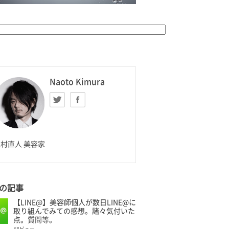
K HOMME
Naoto Kimura
Twitter
facebook
aoto Kimura
村直人 美容家
の記事
【LINE@】美容師個人が数日LINE@に
取り組んでみての感想。諸々気付いた
点。質問等。