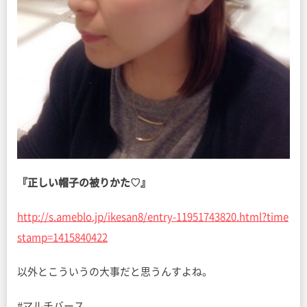
『正しい帽子の被りかた♡』
http://s.ameblo.jp/ikesan8/entry-11951743820.html?time
stamp=1415840422
以外とこういうの大事だと思うんすよね。
#マルチバース