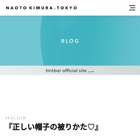
14.11.13/木
『正しい帽子の被りかた♡』