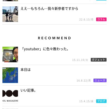
ええ…もちろん…我々新参者ですから
コラム
22.6.13/月
Recommend
「youtuber」に色々教わった。
ガジェット
15.11.10/火
本日は
ニュース
16.8.22/月
いい記事。
ブログ
15.4.15/水