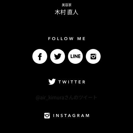
Naoto Kimura
美容家
木村 直人
Follow me
facebook
Twitter
LINE@
Instagram
Twitter
@air_kimuraさんのツイート
Instagram