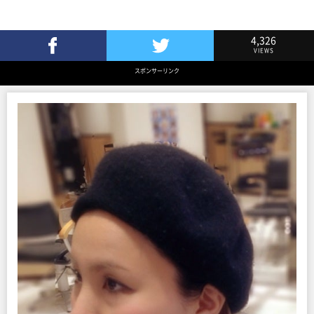
4,326
VIEWS
Facebookでシェア
Twitterでツイート
スポンサーリンク