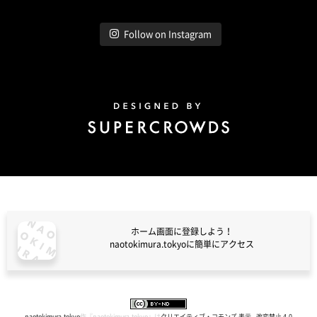
Follow on Instagram
Design by Super Crowds
ホーム画面に登録しよう！
naotokimura.tokyoに簡単にアクセス
naotokimura.tokyo
naotokimura.tokyo
作『
naotokimura.tokyo
』は
クリエイティブ・コモンズ 表示 - 改変禁止 4.0