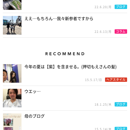
ブログ
22.6.20/月
ええ…もちろん…我々新参者ですから
コラム
22.6.13/月
Recommend
今年の夏は【紫】を含ませる。(押切もえさんの髪)
ヘアスタイル
15.5.17/日
ウエッ…
ブログ
18.1.25/木
母のブログ
ブログ
15.5.14/木