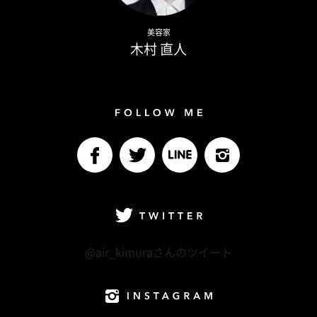
Naoto Kimura
美容家
木村 直人
Follow me
facebook
Twitter
LINE@
Instagram
Twitter
@air_kimuraさんのツイート
Instagram