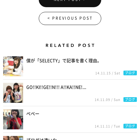
< PREVIOUS POST
Related Posts
僕が「SELECTY」で記事を書く理由。
ブログ
14.11.15 / Sat
GO!!KI!!GE!!N!!! A!!KA!!NE!...
ブログ
14.11.09 / Sun
ぺぺー
ブログ
14.11.11 / Tue