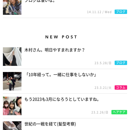
ブログは凄いな。
ブログ
14.11.12 / Wed
New Posts
木村さん。明日やすまれますか？
ブログ
23.5.28/日
「10年経って。一緒に仕事をしないか」
コラム
23.3.21/火
もう2023も3月になろうとしていますね。
ヘアケア
23.2.26/日
世紀の一戦を経て(髪型考察)