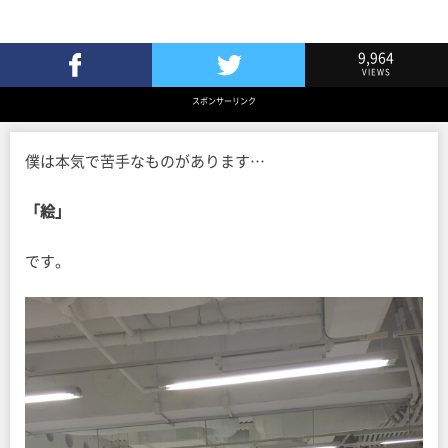
9,964
VIEWS
Facebookでシェア
Twitterでツイート
スポンサーリンク
僕は本気で苦手なものがあります…
「絵」
です。