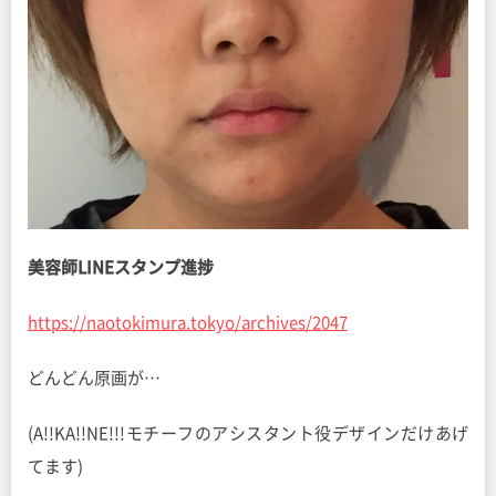
美容師LINEスタンプ進捗
https://naotokimura.tokyo/archives/2047
どんどん原画が…
(A!!KA!!NE!!!モチーフのアシスタント役デザインだけあげ
てます)