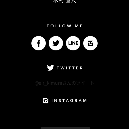
木村 直人
Follow me
facebook
Twitter
LINE@
Instagram
Twitter
@air_kimuraさんのツイート
Instagram