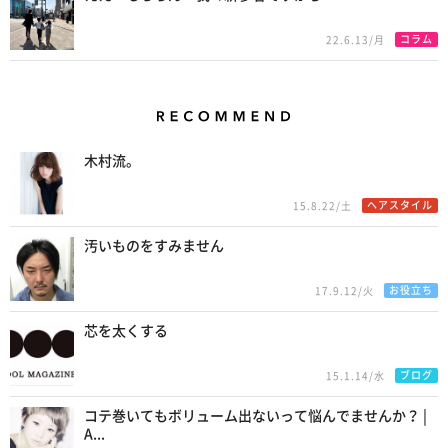
コラム
22.6.13/月
Recommend
木村流。
ヘアスタイル
15.8.22/土
汚いものをすみません
お役立ち
17.9.12/火
芯を太くする
ブログ
15.1.14/水
コテ巻いてもボリューム出ないって悩んでませんか？ |
A...