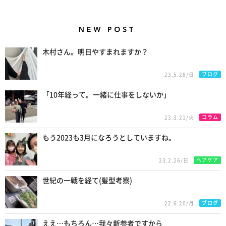
New Posts
木村さん。明日やすまれますか？
ブログ
23.5.28/日
「10年経って。一緒に仕事をしないか」
コラム
23.3.21/火
もう2023も3月になろうとしていますね。
ヘアケア
23.2.26/日
世紀の一戦を経て(髪型考察)
ブログ
22.6.20/月
ええ…もちろん…我々新参者ですから