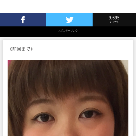
9,695
VIEWS
Facebookでシェア
Twitterでツイート
スポンサーリンク
《前回まで》