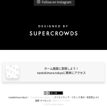
Follow on Instagram
Design by Super Crowds
ホーム画面に登録しよう！
naotokimura.tokyoに簡単にアクセス
naotokimura.tokyo
naotokimura.tokyo
作『
naotokimura.tokyo
』は
クリエイティブ・コモンズ 表示 - 改変禁止 4.0
国際 ライセンス
で提供されています。
© 2026 naoto kimura.