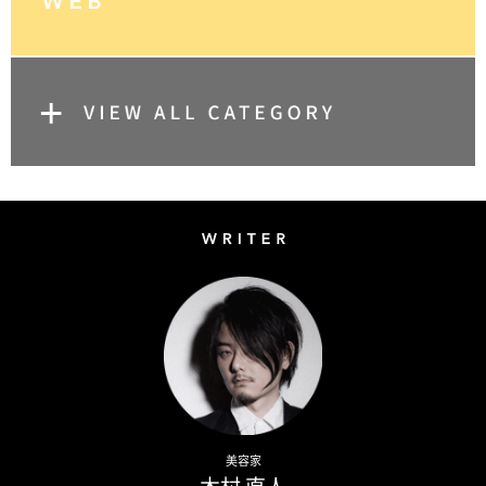
Writer
Naoto Kimura
美容家