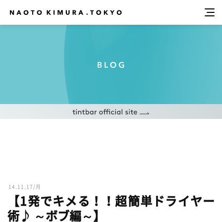
14.11.17/月
【1発でキメる！！超簡単ドライヤー
術♪ ～ボブ編～】