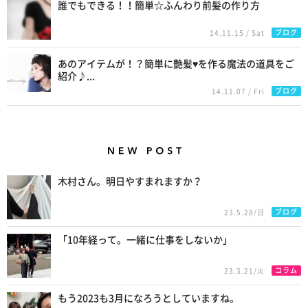
誰でもできる！！簡単☆ふんわり前髪の作り方
ブログ
14.11.15 / Sat
あのアイテムが！？簡単に艶髪♥を作る魔法の道具をご
紹介♪...
ブログ
14.11.07 / Fri
New Posts
木村さん。明日やすまれますか？
ブログ
23.5.28/日
「10年経って。一緒に仕事をしないか」
コラム
23.3.21/火
もう2023も3月になろうとしていますね。