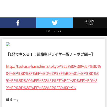
4,089
VIEWS
Facebookでシェア
Twitterでツイート
スポンサーリンク
【1発でキメる！！超簡単ドライヤー術♪ ～ボブ編～】
http://tsukasa-harashima.tokyo/%E3%80%90%EF%BD%
84%EF%BD%8F%EF%BD%92%EF%BD%81%EF%BD%8
9%EF%BD%99%EF%BD%81%EF%BC%8D%EF%BD%8
2%EF%BD%8F%EF%BD%82%E3%80%91/
ほえー。