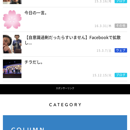
ブログ
15.3.16/月
今日の一言。
その他
16.3.31/木
【自意識過剰だったらすいません】Facebookで拡散
し...
ウェブ
15.3.7/土
チラだし。
ブログ
15.12.15/火
スポンサーリンク
Category