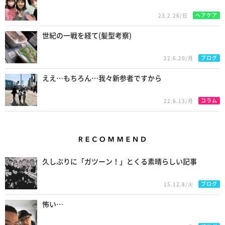
ヘアケア
23.2.26/日
世紀の一戦を経て(髪型考察)
ブログ
22.6.20/月
ええ…もちろん…我々新参者ですから
コラム
22.6.13/月
Recommend
久しぶりに「ガツーン！」とくる素晴らしい記事
ブログ
15.12.8/火
怖い…