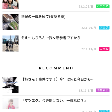
ヘアケア
23.2.26/日
世紀の一戦を経て(髪型考察)
ブログ
22.6.20/月
ええ…もちろん…我々新参者ですから
コラム
22.6.13/月
Recommend
【姉さん！事件です！】今年は何と今日から…
お知らせ
15.11.1/日
『マツエク。今更聞けない。一体なに？』
ブログ
15.3.10/火