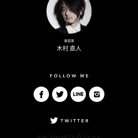
Naoto Kimura
美容家
木村 直人
Follow me
facebook
Twitter
LINE@
Instagram
Twitter
@air_kimuraさんのツイート