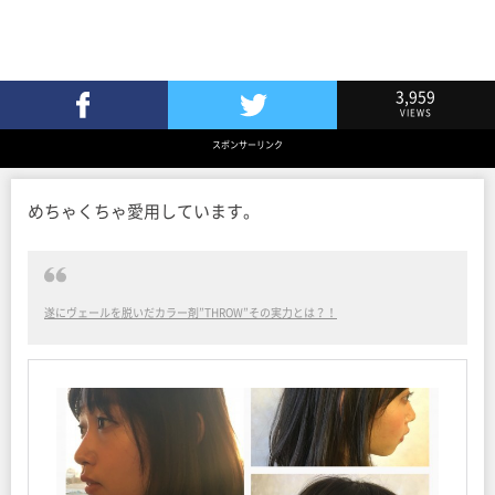
3,959
VIEWS
Facebookでシェア
Twitterでツイート
スポンサーリンク
めちゃくちゃ愛用しています。
遂にヴェールを脱いだカラー剤”THROW”その実力とは？！