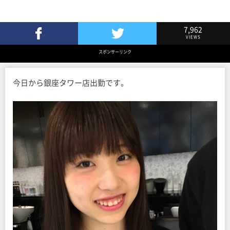
7,962
VIEWS
Facebookでシェア
Twitterでツイート
スポンサーリンク
今日から銀座タワー店出勤です。