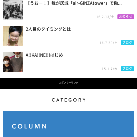
【うおー！】我が居城「air-GINZAtower」で働...
お知らせ
16.2.13/土
2人目のタイミングとは
ブログ
16.7.30/土
A!!KA!!NE!!!はじめ
ブログ
15.1.7/水
スポンサーリンク
Category