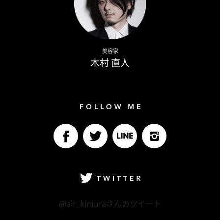
Naoto Kimura
美容家
木村 直人
Follow me
facebook
Twitter
LINE@
Instagram
Twitter
@air_kimuraさんのツイート