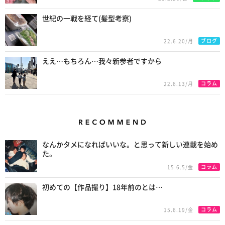
世紀の一戦を経て(髪型考察)
ブログ
22.6.20/月
ええ…もちろん…我々新参者ですから
コラム
22.6.13/月
Recommend
なんかタメになればいいな。と思って新しい連載を始め
た。
コラム
15.6.5/金
初めての【作品撮り】18年前のとは…
コラム
15.6.19/金