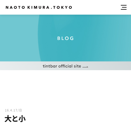
16.4.17/日
大と小