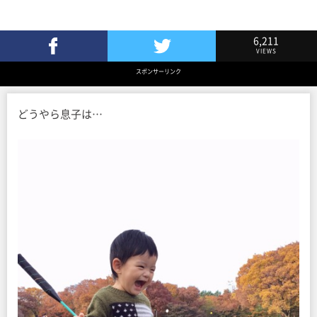
6,211
VIEWS
Facebookでシェア
Twitterでツイート
スポンサーリンク
どうやら息子は…