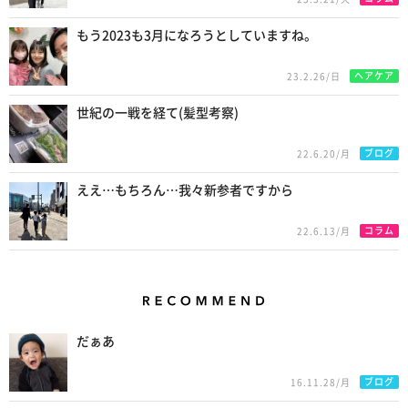
もう2023も3月になろうとしていますね。
ヘアケア
23.2.26/日
世紀の一戦を経て(髪型考察)
ブログ
22.6.20/月
ええ…もちろん…我々新参者ですから
コラム
22.6.13/月
Recommend
だぁあ
ブログ
16.11.28/月