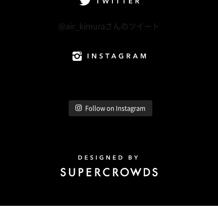
Twitter
@air_kimuraさんのツイート
Instagram
Follow on Instagram
Design by Super Crowds