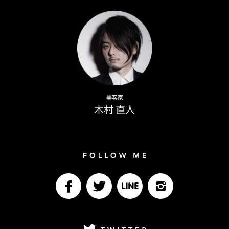
Writer
Naoto Kimura
美容家
木村 直人
Follow me
facebook
Twitter
LINE@
Instagram