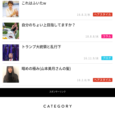
これはふいたw
ヘアスタイル
16.8.3/水
自分のちょい上目指してますか？
コラム
18.8.8/水
トランプ大統領と乱行下
ブログ
16.11.9/水
暗めの極み(山本美月さんの髪)
ヘアスタイル
18.2.8/木
スポンサーリンク
Category