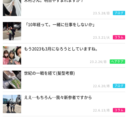
木村さん。明日やすまれますか？
ブログ
23.5.28/日
「10年経って。一緒に仕事をしないか」
コラム
23.3.21/火
もう2023も3月になろうとしていますね。
ヘアケア
23.2.26/日
世紀の一戦を経て(髪型考察)
ブログ
22.6.20/月
ええ…もちろん…我々新参者ですから
コラム
22.6.13/月