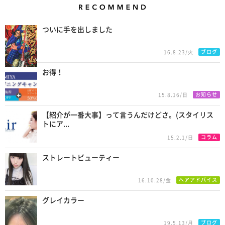
Recommend
ついに手を出しました
ブログ
16.8.23/火
お得！
お知らせ
15.8.16/日
【紹介が一番大事】って言うんだけどさ。(スタイリス
トにア...
コラム
15.2.1/日
ストレートビューティー
ヘアアドバイス
16.10.28/金
グレイカラー
ブログ
19.5.13/月