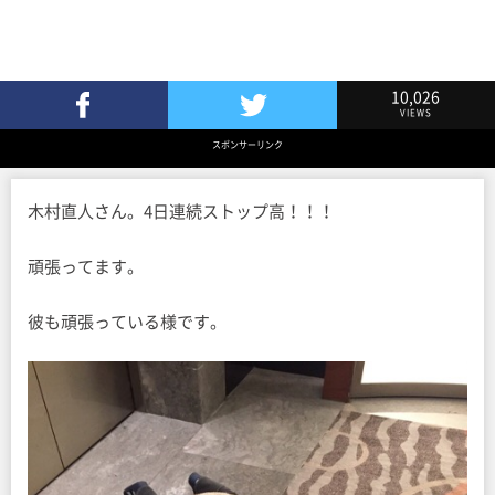
10,026
VIEWS
Facebookでシェア
Twitterでツイート
スポンサーリンク
木村直人さん。4日連続ストップ高！！！
頑張ってます。
彼も頑張っている様です。