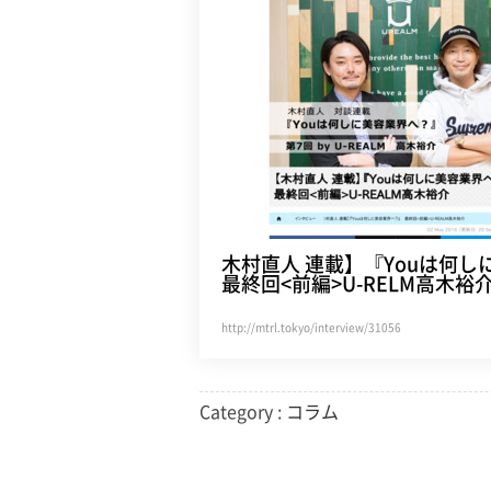
木村直人 連載】『Youは何
最終回<前編>U-RELM高木裕
http://mtrl.tokyo/interview/31056
Category :
コラム