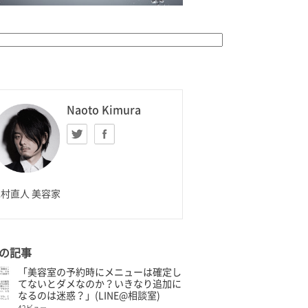
K HOMME
Naoto Kimura
Twitter
facebook
aoto Kimura
村直人 美容家
の記事
「美容室の予約時にメニューは確定し
てないとダメなのか？いきなり追加に
なるのは迷惑？」(LINE@相談室)