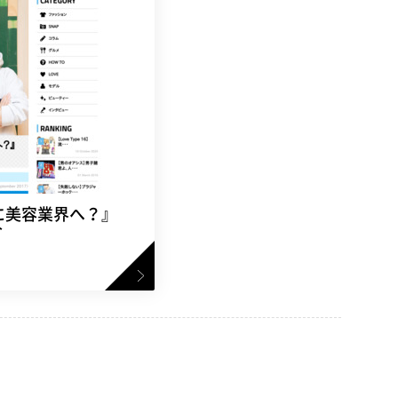
しに美容業界へ？』
介