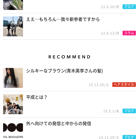
ブログ
22.6.20/月
ええ…もちろん…我々新参者ですから
コラム
22.6.13/月
Recommend
シルキーなブラウン(青木英李さんの髪)
ヘアスタイル
15.12.26/土
平成とは？
ブログ
19.5.1/水
外へ向けての発信と中からの発信
ブログ
14.11.29/土