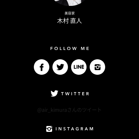
Naoto Kimura
美容家
木村 直人
Follow me
facebook
Twitter
LINE@
Instagram
Twitter
@air_kimuraさんのツイート
Instagram