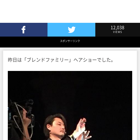
12,038
VIEWS
Facebookでシェア
Twitterでツイート
スポンサーリンク
昨日は「ブレンドファミリー」ヘアショーでした。