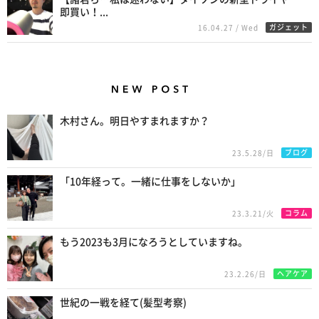
即買い！...
ガジェット
16.04.27 / Wed
New Posts
木村さん。明日やすまれますか？
ブログ
23.5.28/日
「10年経って。一緒に仕事をしないか」
コラム
23.3.21/火
もう2023も3月になろうとしていますね。
ヘアケア
23.2.26/日
世紀の一戦を経て(髪型考察)