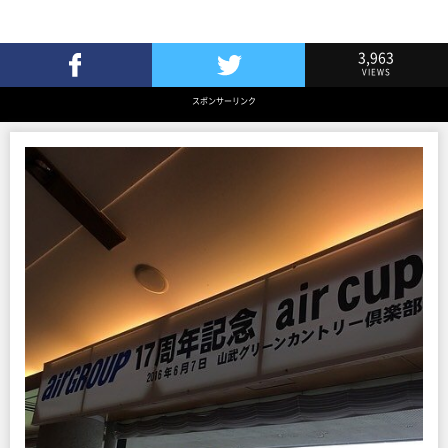
3,963
VIEWS
Facebookでシェア
Twitterでツイート
スポンサーリンク