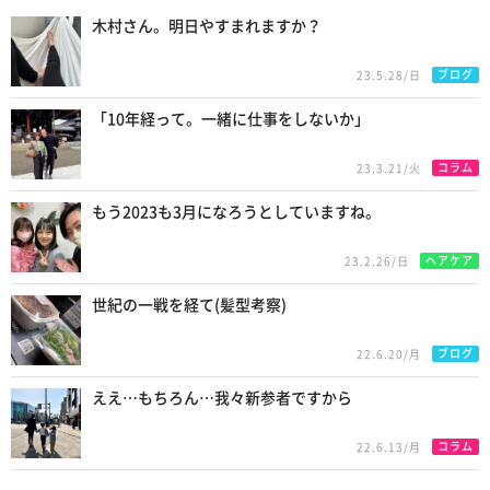
木村さん。明日やすまれますか？
ブログ
23.5.28/日
「10年経って。一緒に仕事をしないか」
コラム
23.3.21/火
もう2023も3月になろうとしていますね。
ヘアケア
23.2.26/日
世紀の一戦を経て(髪型考察)
ブログ
22.6.20/月
ええ…もちろん…我々新参者ですから
コラム
22.6.13/月