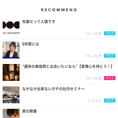
Recommend
先輩だって人間です
ブログ
15.3.16/月
8年間とは
ブログ
19.1.10/木
”運命の美容師と出会いたいなら”【冒険心を持とう！】
コラム
16.1.29/金
なかなか出来ないガチの社内セミナー
ブログ
17.8.8/火
男の勲章