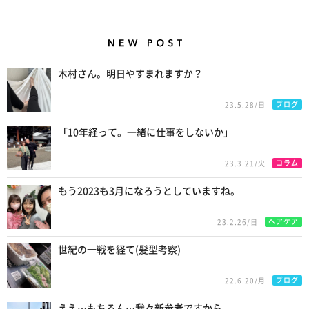
New Posts
木村さん。明日やすまれますか？
ブログ
23.5.28/日
「10年経って。一緒に仕事をしないか」
コラム
23.3.21/火
もう2023も3月になろうとしていますね。
ヘアケア
23.2.26/日
世紀の一戦を経て(髪型考察)
ブログ
22.6.20/月
ええ…もちろん…我々新参者ですから