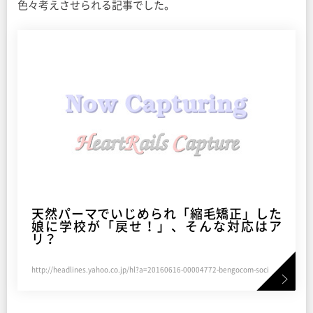
色々考えさせられる記事でした。
天然パーマでいじめられ「縮毛矯正」した
娘に学校が「戻せ！」、そんな対応はア
リ？
http://headlines.yahoo.co.jp/hl?a=20160616-00004772-bengocom-soci