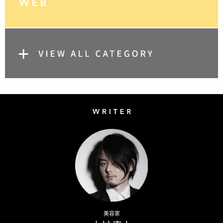
Writer
Naoto Kimura
美容家