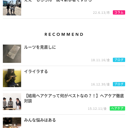
コラム
22.6.13/月
Recommend
ルーツを見直しに
ブログ
18.11.16/金
イライラする
ブログ
16.12.30/金
【結局ヘアケアって何がベストなの？！】ヘアケア徹底
対談
ヘアケア
15.12.11/金
みんな悩みはある