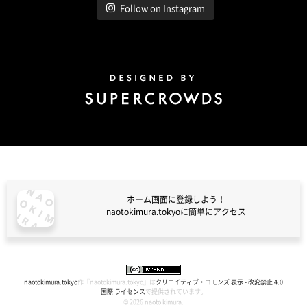
Follow on Instagram
Design by Super Crowds
ホーム画面に登録しよう！
naotokimura.tokyoに簡単にアクセス
naotokimura.tokyo
naotokimura.tokyo
作『
naotokimura.tokyo
』は
クリエイティブ・コモンズ 表示 - 改変禁止 4.0
国際 ライセンス
で提供されています。
© 2026 naoto kimura.