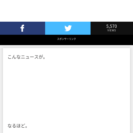
5,570
VIEWS
Facebookでシェア
Twitterでツイート
スポンサーリンク
こんなニュースが。
なるほど。