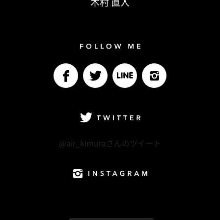
木村 直人
Follow me
facebook
Twitter
LINE@
Instagram
Twitter
@air_kimuraさんのツイート
Instagram