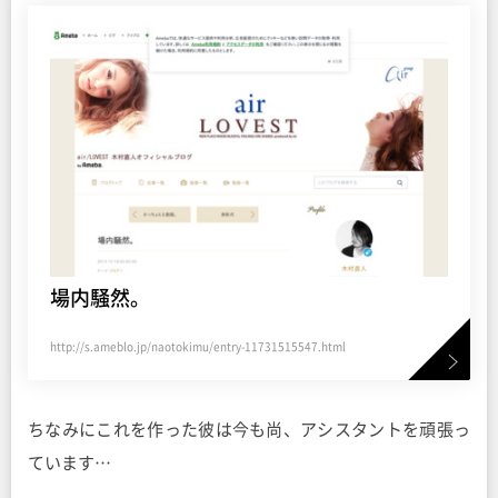
場内騒然。
http://s.ameblo.jp/naotokimu/entry-11731515547.html
ちなみにこれを作った彼は今も尚、アシスタントを頑張っ
ています…