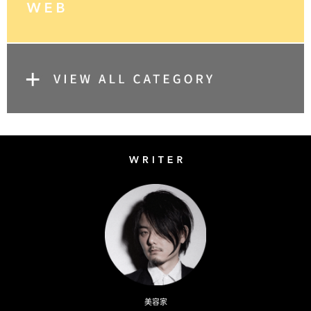
Writer
Naoto Kimura
美容家