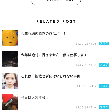
Related Posts
今年も場内騒然の作品が！！！
ブログ
14.12.02 / Tue
今年は絶対に行きません！僕は仕事します！
ブログ
15.07.21 / Tue
これは…拡散せずにはいられない事例
ブログ
14.12.05 / Fri
今日は大忘年会！
ブログ
15.12.15 / Tue