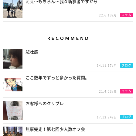
ええ…もちろん…我々新参者ですから
コラム
22.6.13/月
Recommend
悲壮感
ブログ
14.11.17/月
ここ数年でずっと多かった質問。
コラム
21.4.23/金
お客様へのクリプレ
ブログ
17.12.24/日
無事完走！第七回少人数オフ会