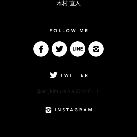
木村 直人
Follow me
facebook
Twitter
LINE@
Instagram
Twitter
@air_kimuraさんのツイート
Instagram