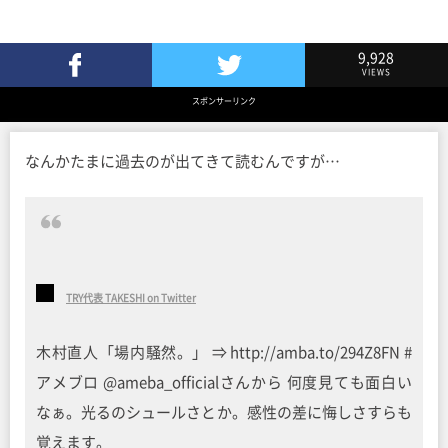
9,928
VIEWS
Facebookでシェア
Twitterでツイート
スポンサーリンク
なんかたまに過去のが出てきて読むんですが…
TRY代表 TAKESHI on Twitter
木村直人「場内騒然。」 ⇒ http://amba.to/294Z8FN #
アメブロ @ameba_officialさんから 何度見ても面白い
なぁ。光るのシュールさとか。感性の差に悔しさすらも
覚えます。