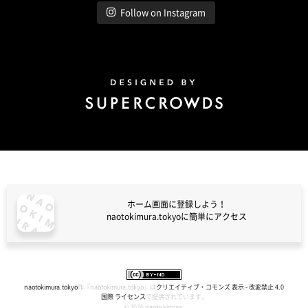
Follow on Instagram
Design by Super Crowds
ホーム画面に登録しよう！
naotokimura.tokyoに簡単にアクセス
naotokimura.tokyo
naotokimura.tokyo
作『
naotokimura.tokyo
』は
クリエイティブ・コモンズ 表示 - 改変禁止 4.0
国際 ライセンス
で提供されています。
© 2026 naoto kimura.