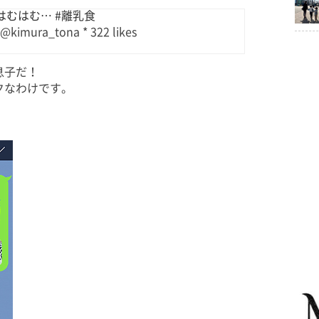
むはむ… #離乳食
 @kimura_tona * 322 likes
息子だ！
クなわけです。