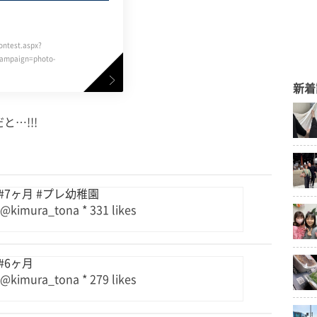
ontest.aspx?
ampaign=photo-
新着
…!!!
7ヶ月 #プレ幼稚園
 @kimura_tona * 331 likes
#6ヶ月
 @kimura_tona * 279 likes