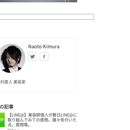
K HOMME
Naoto Kimura
Twitter
facebook
aoto Kimura
村直人 美容家
の記事
【LINE@】美容師個人が数日LINE@に
取り組んでみての感想。諸々気付いた
点。質問等。