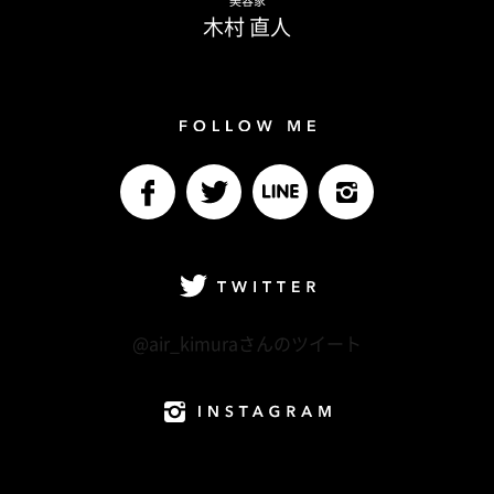
美容家
木村 直人
Follow me
facebook
Twitter
LINE@
Instagram
Twitter
@air_kimuraさんのツイート
Instagram