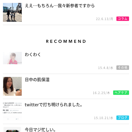
ええ…もちろん…我々新参者ですから
コラム
22.6.13/月
Recommend
わくわく
その他
15.4.8/水
日中の肌保湿
ヘアケア
16.2.25/木
twitterで打ち明けられました。
ブログ
15.10.21/水
今日マジ忙しい。