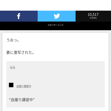
10,517
VIEWS
Facebookでシェア
Twitterでツイート
スポンサーリンク
うおっ。
妻に激写された。
自撮り講習中
“自撮り講習中”