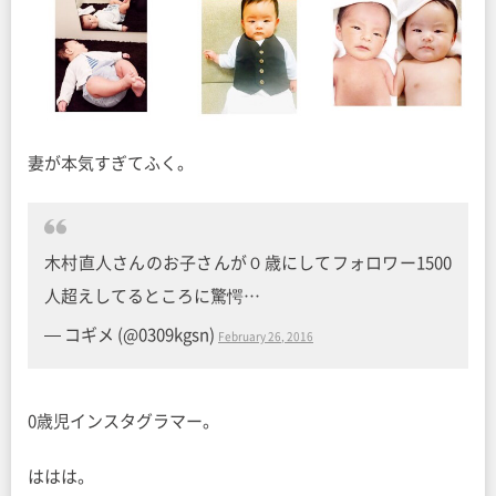
妻が本気すぎてふく。
木村直人さんのお子さんが０歳にしてフォロワー1500
人超えしてるところに驚愕…
— コギメ (@0309kgsn)
February 26, 2016
0歳児インスタグラマー。
ははは。