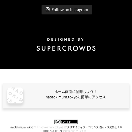
Follow on Instagram
Design by Super Crowds
ホーム画面に登録しよう！
naotokimura.tokyoに簡単にアクセス
naotokimura.tokyo
naotokimura.tokyo
作『
naotokimura.tokyo
』は
クリエイティブ・コモンズ 表示 - 改変禁止 4.0
国際 ライセンス
で提供されています。