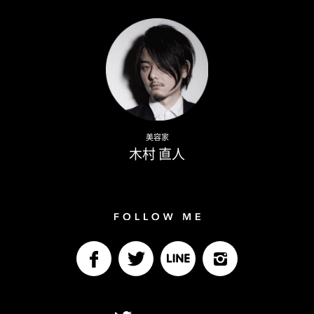
Writer
Naoto Kimura
美容家
木村 直人
Follow me
facebook
Twitter
LINE@
Instagram