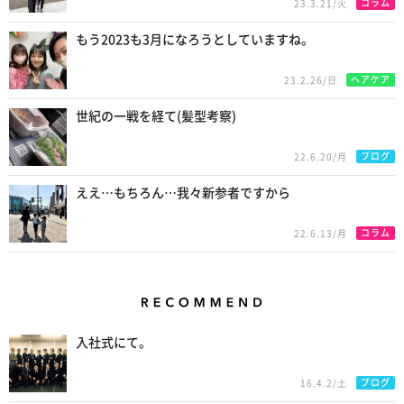
コラム
23.3.21/火
もう2023も3月になろうとしていますね。
ヘアケア
23.2.26/日
世紀の一戦を経て(髪型考察)
ブログ
22.6.20/月
ええ…もちろん…我々新参者ですから
コラム
22.6.13/月
Recommend
入社式にて。
ブログ
16.4.2/土