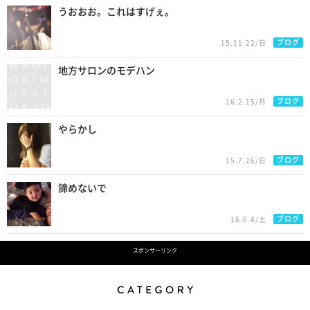
うおおお。これはすげぇ。
ブログ
15.11.22/日
地方サロンのモデハン
ブログ
16.2.15/月
やらかし
ブログ
15.7.26/日
諦めないで
ブログ
16.6.4/土
スポンサーリンク
Category