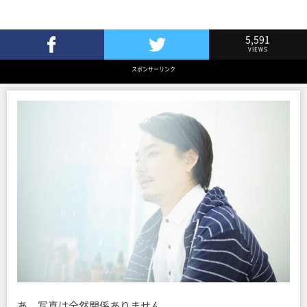
5,591
VIEWS
Facebookでシェア
Twitterでツイート
スポンサーリンク
あ、写真は全然関係ありません。