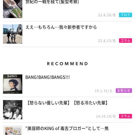
世紀の一戦を経て(髪型考察)
ブログ
22.6.20/月
ええ…もちろん…我々新参者ですから
コラム
22.6.13/月
Recommend
BANG!BANG!BANGS!!!
お知らせ
15.1.31/土
【怒らない優しい先輩】【怒る冷たい先輩】
コラム
14.10.19/日
”美容師のKING of 毒舌ブロガー”として…焦