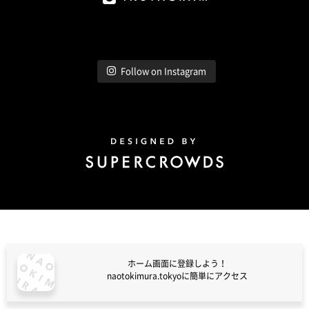
Instagram
Follow on Instagram
Design by Super Crowds
ホーム画面に登録しよう！
naotokimura.tokyoに簡単にアクセス
naotokimura.tokyo