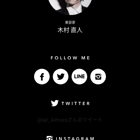
Naoto Kimura
美容家
木村 直人
Follow me
facebook
Twitter
LINE@
Instagram
Twitter
@air_kimuraさんのツイート