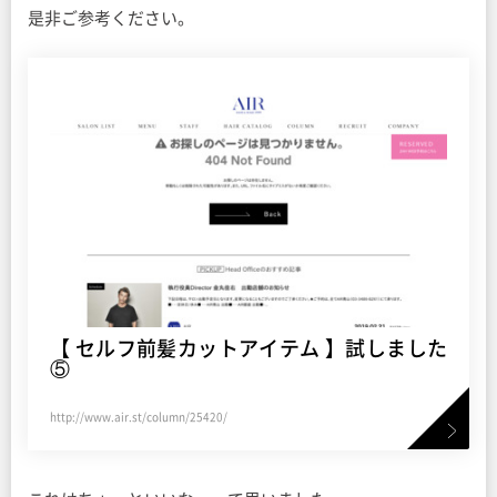
是非ご参考ください。
【 セルフ前髪カットアイテム 】試しました
⑤
http://www.air.st/column/25420/