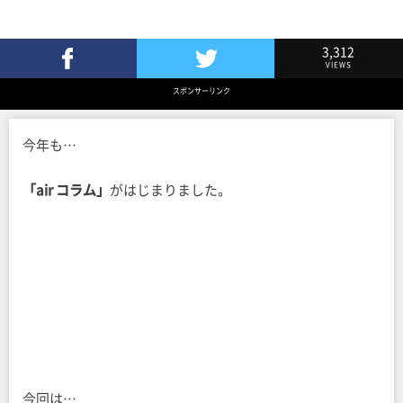
3,312
VIEWS
Facebookでシェア
Twitterでツイート
スポンサーリンク
今年も…
「air コラム」
がはじまりました。
今回は…