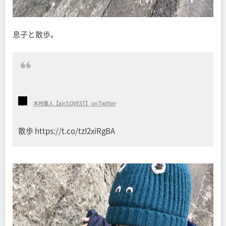
息子と散歩。
木村直人【air/LOVEST】 on Twitter
散歩 https://t.co/tzI2xiRgBA