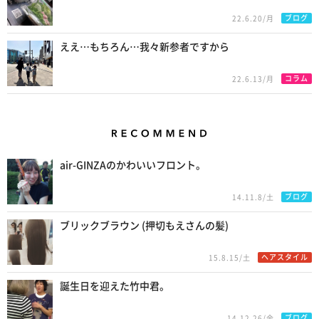
ブログ
22.6.20/月
ええ…もちろん…我々新参者ですから
コラム
22.6.13/月
Recommend
air-GINZAのかわいいフロント。
ブログ
14.11.8/土
ブリックブラウン (押切もえさんの髪)
ヘアスタイル
15.8.15/土
誕生日を迎えた竹中君。
ブログ
14.12.26/金