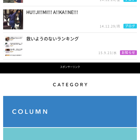
HU!!JI!!MI!!! A!!KA!!NE!!!
ブログ
14.12.29/月
救いようのないランキング
お知らせ
15.9.23/水
スポンサーリンク
Category