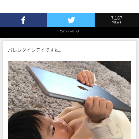
7,167
VIEWS
Facebookでシェア
Twitterでツイート
スポンサーリンク
バレンタインデイですね。