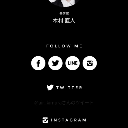
Naoto Kimura
美容家
木村 直人
Follow me
facebook
Twitter
LINE@
Instagram
Twitter
@air_kimuraさんのツイート
Instagram