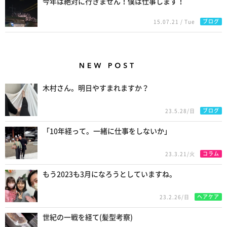
今年は絶対に行きません！僕は仕事します！
ブログ
15.07.21 / Tue
New Posts
木村さん。明日やすまれますか？
ブログ
23.5.28/日
「10年経って。一緒に仕事をしないか」
コラム
23.3.21/火
もう2023も3月になろうとしていますね。
ヘアケア
23.2.26/日
世紀の一戦を経て(髪型考察)