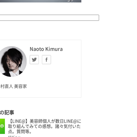
K HOMME
Naoto Kimura
Twitter
facebook
aoto Kimura
村直人 美容家
の記事
【LINE@】美容師個人が数日LINE@に
取り組んでみての感想。諸々気付いた
点。質問等。