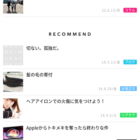
コラム
22.6.13/月
Recommend
切ない。孤独だ。
ブログ
16.3.11/金
髪の毛の寄付
お役立ち
16.8.26/金
ヘアアイロンでの火傷に気をつけよう！
ヘアケア
16.4.2/土
Appleからトキメキを奪ったら終わりな件