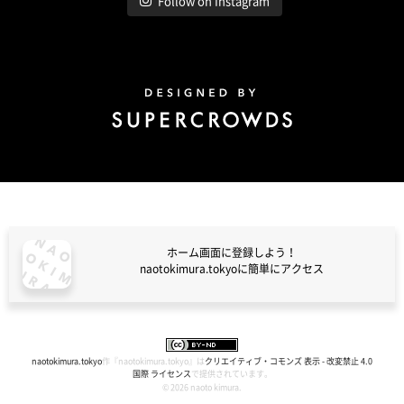
Follow on Instagram
Design by Super Crowds
ホーム画面に登録しよう！
naotokimura.tokyoに簡単にアクセス
naotokimura.tokyo
naotokimura.tokyo
作『
naotokimura.tokyo
』は
クリエイティブ・コモンズ 表示 - 改変禁止 4.0
国際 ライセンス
で提供されています。
© 2026 naoto kimura.