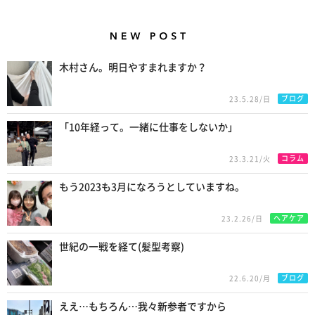
New Posts
木村さん。明日やすまれますか？
ブログ
23.5.28/日
「10年経って。一緒に仕事をしないか」
コラム
23.3.21/火
もう2023も3月になろうとしていますね。
ヘアケア
23.2.26/日
世紀の一戦を経て(髪型考察)
ブログ
22.6.20/月
ええ…もちろん…我々新参者ですから