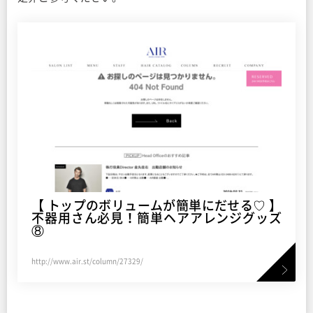
【 トップのボリュームが簡単にだせる♡ 】
不器用さん必見！簡単ヘアアレンジグッズ
⑧
http://www.air.st/column/27329/