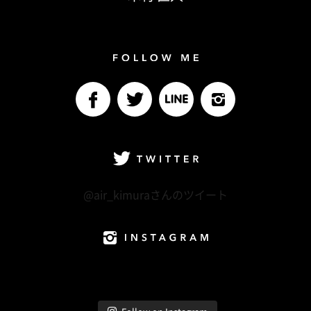
Follow me
facebook
Twitter
LINE@
Instagram
Twitter
@air_kimuraさんのツイート
Instagram