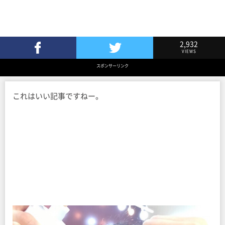
2,932
VIEWS
Facebookでシェア
Twitterでツイート
スポンサーリンク
これはいい記事ですねー。