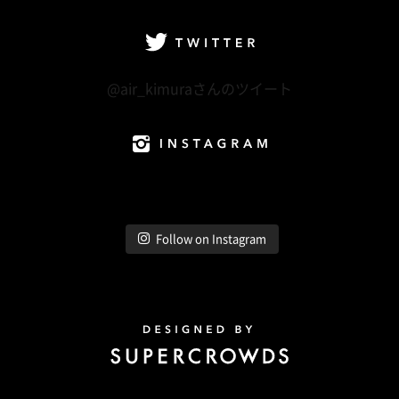
Twitter
@air_kimuraさんのツイート
Instagram
Follow on Instagram
Design by Super Crowds