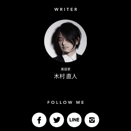
Writer
Naoto Kimura
美容家
木村 直人
Follow me
facebook
Twitter
LINE@
Instagram