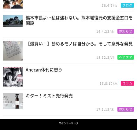
ブログ
16.6.7/火
熊本市長よ…私は迷わない。熊本城復元の支援金窓口を
開設
お知らせ
16.4.23/土
【爆買い！】勧めるモノは自分から。そして意外な発見
ヘアケア
18.12.3/月
Anecan休刊に想う
コラム
16.8.10/水
キター！ミスト先行発売
お知らせ
17.1.12/木
スポンサーリンク