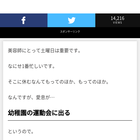
14,216
VIEWS
Facebookでシェア
Twitterでツイート
スポンサーリンク
美容師にとって土曜日は重要です。
なにせ1番忙しいです。
そこに休むなんてもってのほか、もってのほか。
なんですが、愛息が…
幼稚園の運動会に出る
というので。