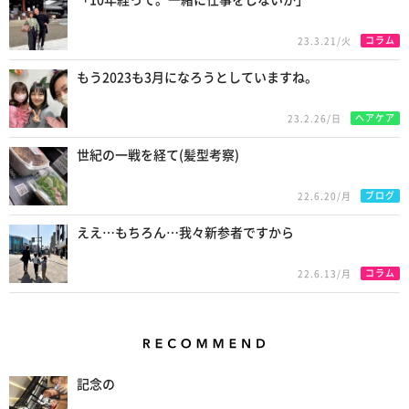
コラム
23.3.21/火
もう2023も3月になろうとしていますね。
ヘアケア
23.2.26/日
世紀の一戦を経て(髪型考察)
ブログ
22.6.20/月
ええ…もちろん…我々新参者ですから
コラム
22.6.13/月
Recommend
記念の