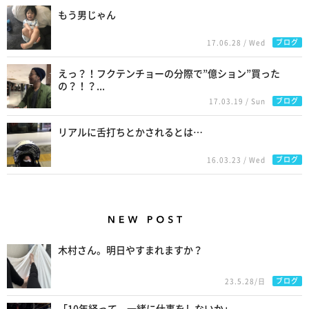
もう男じゃん
ブログ
17.06.28 / Wed
えっ？！フクテンチョーの分際で”億ション”買った
の？！？...
ブログ
17.03.19 / Sun
リアルに舌打ちとかされるとは…
ブログ
16.03.23 / Wed
New Posts
木村さん。明日やすまれますか？
ブログ
23.5.28/日
「10年経って。一緒に仕事をしないか」